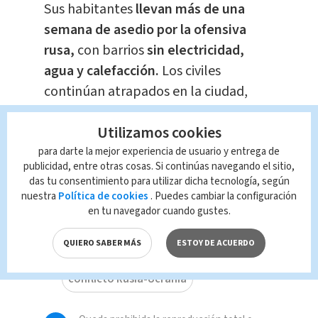
Sus habitantes
llevan más de una
semana de asedio por la ofensiva
rusa,
con barrios
sin electricidad,
agua y calefacción.
Los civiles
continúan atrapados en la ciudad,
después de varios intentos fallidos
Utilizamos cookies
para abrir corredores humanitarios
para su evacuación.
para darte la mejor experiencia de usuario y entrega de
publicidad, entre otras cosas. Si continúas navegando el sitio,
das tu consentimiento para utilizar dicha tecnología, según
nuestra
Política de cookies
. Puedes cambiar la configuración
en tu navegador cuando gustes.
TAGS RELACIONADOS:
QUIERO SABER MÁS
ESTOY DE ACUERDO
conflicto Rusia-Ucrania