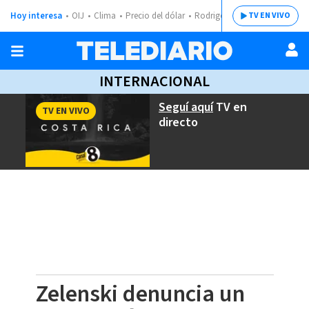
Hoy interesa
OIJ
Clima
Precio del dólar
Rodrigo Chaves
TV EN VIVO
INTERNACIONAL
Seguí aquí
TV en
TV EN VIVO
directo
Zelenski denuncia un