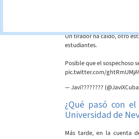
Según los informes, posiblem
UNLV hoy en Las Vegas.
Un tirador ha caído, otro est
estudiantes.
Posible que el sospechoso s
pic.twitter.com/ghtRmUMjA
— Javi???????? (@JaviXCuba
¿Qué pasó con el 
Universidad de Ne
Más tarde, en la cuenta de