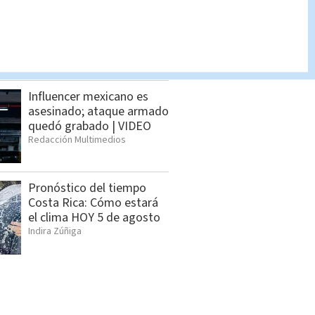
Dólar en Costa Rica: Tipo
de cambio para este
jueves 6 de agosto
Indira Zúñiga
Influencer mexicano es
asesinado; ataque armado
quedó grabado | VIDEO
Redacción Multimedios
Pronóstico del tiempo
Costa Rica: Cómo estará
el clima HOY 5 de agosto
Indira Zúñiga