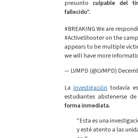
presunto
culpable del ti
fallecido”.
#BREAKING
We are respondin
#ActiveShooter
on the campu
appears to be multiple victi
we will have more informati
— LVMPD (@LVMPD)
Decemb
La
investigación
todavía es
estudiantes abstenerse de
forma inmediata.
“Esta es una investigaci
y esté atento a las unid