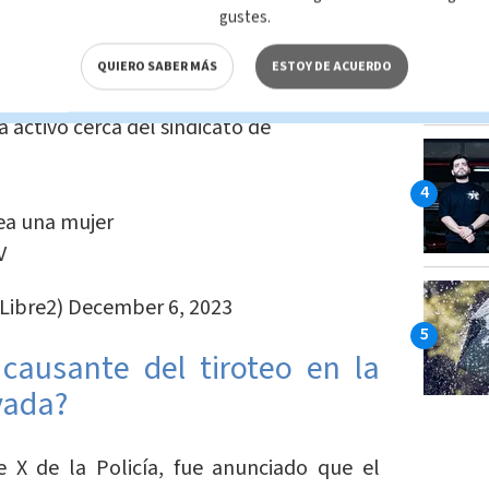
gustes.
ente haya 2 tiradores en el tiroteo de la
QUIERO SABER MÁS
ESTOY DE ACUERDO
á activo cerca del sindicato de
ea una mujer
V
Libre2)
December 6, 2023
causante del tiroteo
en la
vada
?
 X de la Policía, fue anunciado que el