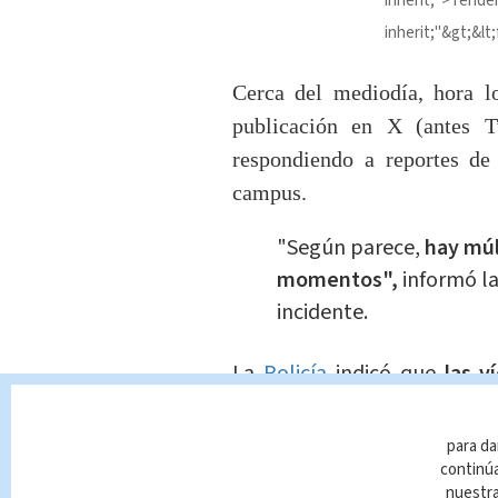
inherit;">Tende
inherit;"&gt;&lt;
Cerca del mediodía, hora l
publicación en X (antes T
respondiendo a reportes de
campus.
"Según parece,
hay múl
momentos",
informó la
incidente.
La
Policía
indicó que
las v
Hall,
pero no dieron más det
para da
Las vegas, Nevada
continúa
nuestr