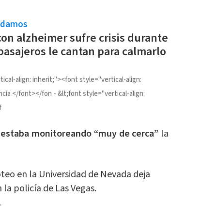
ndamos
con alzheimer sufre crisis durante
 pasajeros le cantan para calmarlo
ical-align: inherit;"><font style="vertical-align:
ncia </font></fon
&lt;font style="vertical-align:
f
e
estaba monitoreando “muy de cerca”
la
teo en la Universidad de Nevada deja
la policía de Las Vegas.
L