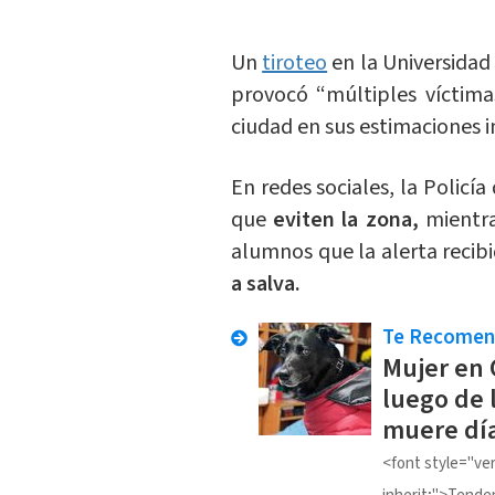
Un
tiroteo
en la Universidad
provocó “múltiples víctimas
ciudad en sus estimaciones i
En redes sociales, la Policí
que
eviten la zona,
mientra
alumnos que la alerta recib
a salva.
Te Recome
Mujer en 
luego de l
muere dí
<font style="vert