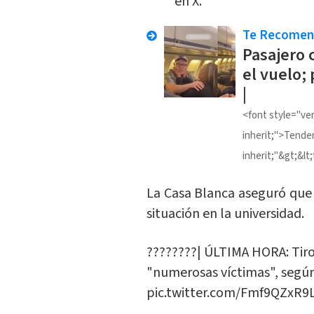
en X.
Te Recome
Pasajero 
el vuelo;
|
<font style="vert
inherit;">Tende
inherit;"&gt;&lt;
La Casa Blanca aseguró qu
situación en la universidad.
????????| ÚLTIMA HORA: Tiro
"numerosas víctimas", según 
pic.twitter.com/Fmf9QZxR9