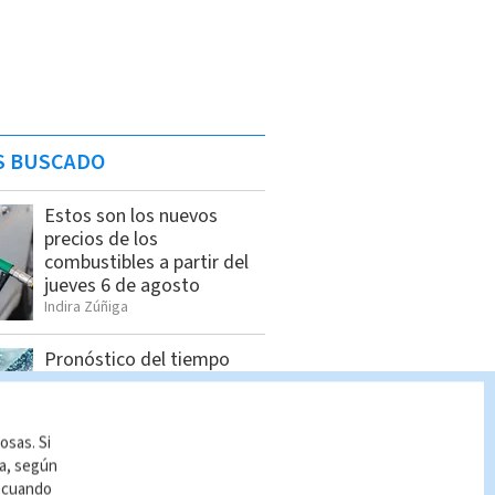
S BUSCADO
Estos son los nuevos
precios de los
combustibles a partir del
jueves 6 de agosto
Indira Zúñiga
Pronóstico del tiempo
Costa Rica: Cómo estará
el clima HOY 6 de agosto
Indira Zúñiga
osas. Si
ía, según
r cuando