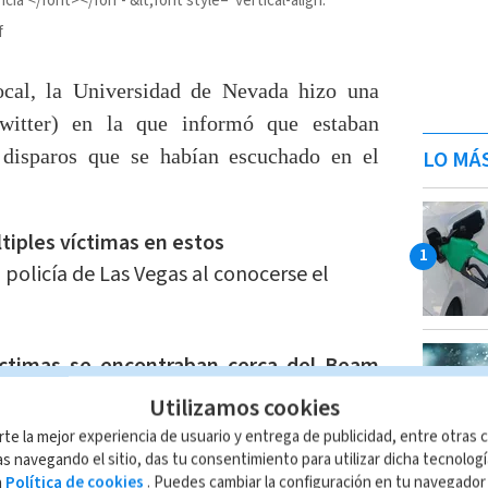
ncia </font></fon
&lt;font style="vertical-align:
f
ocal, la Universidad de Nevada hizo una
witter) en la que informó que estaban
 disparos que se habían escuchado en el
LO MÁ
tiples víctimas en estos
 policía de Las Vegas al conocerse el
íctimas se encontraban cerca del Beam
alles.
Utilizamos cookies
rte la mejor experiencia de usuario y entrega de publicidad, entre otras c
s navegando el sitio, das tu consentimiento para utilizar dicha tecnolog
a
Política de cookies
. Puedes cambiar la configuración en tu navegado