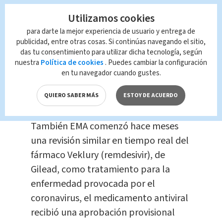
EMA haría recomendaciones finales,
Utilizamos cookies
una vez que el examen se haya
para darte la mejor experiencia de usuario y entrega de
completado, a la Comisión Europea,
publicidad, entre otras cosas. Si continúas navegando el sitio,
das tu consentimiento para utilizar dicha tecnología, según
que tiene la última palabra sobre las
nuestra
Política de cookies
. Puedes cambiar la configuración
autorizaciones, aunque normalmente
en tu navegador cuando gustes.
el grupo sigue las recomendaciones
QUIERO SABER MÁS
ESTOY DE ACUERDO
de esos investigadores.
También EMA comenzó hace meses
una revisión similar en tiempo real del
fármaco Veklury (remdesivir), de
Gilead, como tratamiento para la
enfermedad provocada por el
coronavirus, el medicamento antiviral
recibió una aprobación provisional