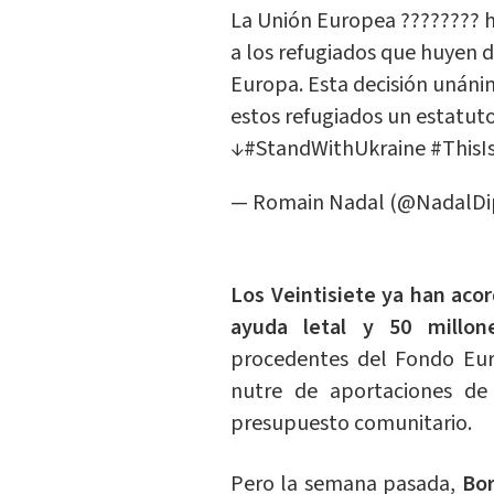
La Unión Europea ???????? h
a los refugiados que huyen 
Europa. Esta decisión unáni
estos refugiados un estatut
↓
#StandWithUkraine
#This
— Romain Nadal (@NadalDi
Los Veintisiete ya han acor
ayuda letal y 50 millon
procedentes del Fondo Eur
nutre de aportaciones de
presupuesto comunitario.
Pero la semana pasada,
Bor