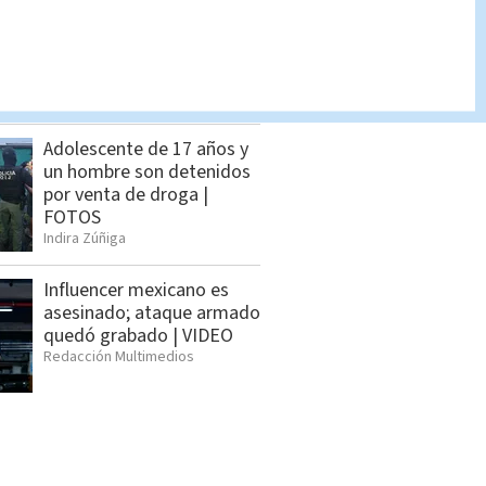
Lotería Nacional domingo
2 de agosto: Lista
completa de premios
Indira Zúñiga
Adolescente de 17 años y
un hombre son detenidos
por venta de droga |
FOTOS
Indira Zúñiga
Influencer mexicano es
asesinado; ataque armado
quedó grabado | VIDEO
Redacción Multimedios