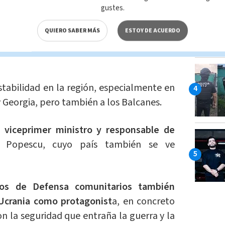
diendo su territorio a sus tropas.
gustes.
tros de Exteriores abordarán la vía
QUIERO SABER MÁS
ESTOY DE ACUERDO
 las medidas de disuasión y de apoyo a
stabilidad en la región, especialmente en
 y Georgia, pero también a los Balcanes.
 viceprimer ministro y responsable de
u Popescu, cuyo país también se ve
ros de Defensa comunitarios también
 Ucrania como protagonist
a, en concreto
n la seguridad que entraña la guerra y la