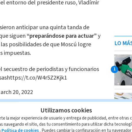
 el entorno del presidente ruso, Vladímir
sieron anticipar una quinta tanda de
que siguen
“preparándose para actuar”
y
LO MÁ
 las posibilidades de que Moscú logre
as impuestas.
 secuestro de periodistas y funcionarios
sas
https://t.co/W4r5Z2Kjk1
arch 20, 2022
Utilizamos cookies
 dispuesta a lanzar “rápidamente” más
rte la mejor experiencia de usuario y entrega de publicidad, entre otras c
s navegando el sitio, das tu consentimiento para utilizar dicha tecnolog
ia como contra Bielorrusia,
país que ha
a
Política de cookies
. Puedes cambiar la configuración en tu navegado