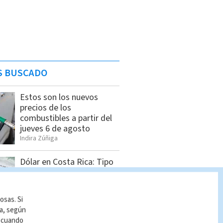
S BUSCADO
Estos son los nuevos
precios de los
combustibles a partir del
jueves 6 de agosto
Indira Zúñiga
Dólar en Costa Rica: Tipo
de cambio para este
miércoles 5 de agosto
Indira Zúñiga
osas. Si
ía, según
r cuando