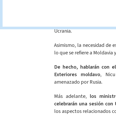
colaborado con el Kremlin ce
En el Consejo, los minis
multilateral y diplomática
y
Ucrania.
Asimismo, la necesidad de e
lo que se refiere a Moldavia
De hecho, hablarán con el
Exteriores moldavo
, Nic
amenazado por Rusia.
Más adelante,
los minist
celebrarán una sesión con
los aspectos relacionados co