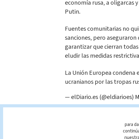
economía rusa, a oligarcas y
Putin.
Fuentes comunitarias no qui
sanciones, pero aseguraron 
garantizar que cierran todas
eludir las medidas restrictiv
La Unión Europea condena el
ucranianos por las tropas ru
— elDiario.es (@eldiarioes)
M
Según dijeron,
la UE está
para da
continúa
sanciones tanto contra Rus
nuestr