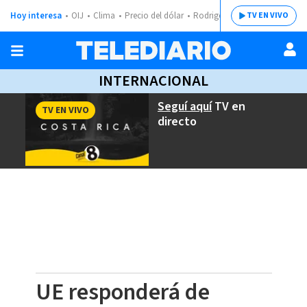
Hoy interesa
OIJ
Clima
Precio del dólar
Rodrigo Chaves
TV EN VIVO
INTERNACIONAL
Seguí aquí
TV en
TV EN VIVO
directo
UE responderá de