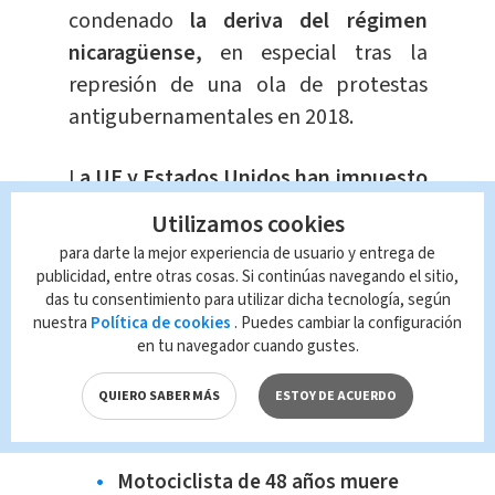
condenado
l
a deriva del régimen
nicaragüense,
en especial tras la
represión de una ola de protestas
antigubernamentales en 2018.
L
a UE y Estados Unidos han impuesto
numerosas sanciones contra
Utilizamos cookies
Nicaragua
y figuras del régimen en los
para darte la mejor experiencia de usuario y entrega de
últimos cuatro años, citando en
publicidad, entre otras cosas. Si continúas navegando el sitio,
das tu consentimiento para utilizar dicha tecnología, según
particular las violaciones de derechos
nuestra
Política de cookies
. Puedes cambiar la configuración
humanos.
en tu navegador cuando gustes.
Te recomendamos
QUIERO SABER MÁS
ESTOY DE ACUERDO
Catar se prepara para albergar a
los aficionados del Mundial
Motociclista de 48 años muere