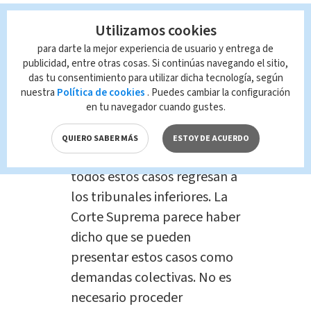
Pero algunos constitucionalistas
Utilizamos cookies
consideraron que es prematuro que la
para darte la mejor experiencia de usuario y entrega de
Casa Blanca declare un triunfo total.
publicidad, entre otras cosas. Si continúas navegando el sitio,
das tu consentimiento para utilizar dicha tecnología, según
nuestra
Política de cookies
. Puedes cambiar la configuración
“
Es prematuro declarar la
en tu navegador cuando gustes.
victoria del gobierno.
Esta
opinión es una licencia plena
QUIERO SABER MÁS
ESTOY DE ACUERDO
para litigantes. Ahora bien,
todos estos casos regresan a
los tribunales inferiores. La
Corte Suprema parece haber
dicho que se pueden
presentar estos casos como
demandas colectivas. No es
necesario proceder