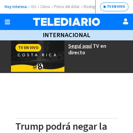
Hoy interesa
OIJ
Clima
Precio del dólar
Rodrigo Chaves
TV EN VIVO
INTERNACIONAL
Seguí aquí
TV en
TV EN VIVO
directo
Trump podrá negar la