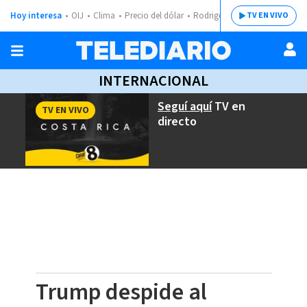
Hoy interesa
OIJ
Clima
Precio del dólar
Rodrigo Chaves
TV EN VIVO
INTERNACIONAL
Seguí aquí
TV en
TV EN VIVO
directo
Trump despide al