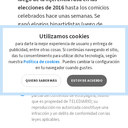
elecciones de 2016
hasta los comicios
celebrados hace unas semanas. Se
ganó elogios bipartidistas luego de
que la CISA coordinó las tareas
Utilizamos cookies
federales, estatales y locales para
para darte la mejor experiencia de usuario y entrega de
defender los sistemas electorales de
publicidad, entre otras cosas. Si continúas navegando el sitio,
das tu consentimiento para utilizar dicha tecnología, según
la injerencia extranjera o nacional.
nuestra
Política de cookies
. Puedes cambiar la configuración
en tu navegador cuando gustes.
dat
QUIERO SABER MÁS
ESTOY DE ACUERDO
Queda prohibida la reproducción total o
parcial del contenido de esta página, mismo
que es propiedad de TELEDIARIO; su
reproducción no autorizada constituye una
infracción y un delito de conformidad con las
leyes aplicables.