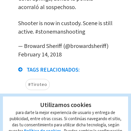
acorraló al sospechoso.
Shooter is now in custody. Scene is still
active.
#stonemanshooting
— Broward Sheriff (@browardsheriff)
February 14, 2018
TAGS RELACIONADOS:
#Tiroteo
Queda prohibida la reproducción total o
Utilizamos cookies
parcial del contenido de esta página, mismo
para darte la mejor experiencia de usuario y entrega de
que es propiedad de TELEDIARIO; su
publicidad, entre otras cosas. Si continúas navegando el sitio,
reproducción no autorizada constituye una
das tu consentimiento para utilizar dicha tecnología, según
infracción y un delito de conformidad con las