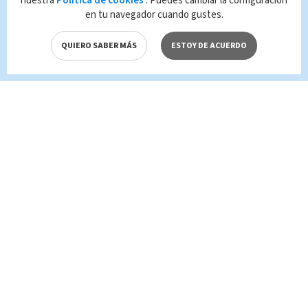
nuestra
Política de cookies
. Puedes cambiar la configuración
leyes aplicables.
en tu navegador cuando gustes.
QUIERO SABER MÁS
ESTOY DE ACUERDO