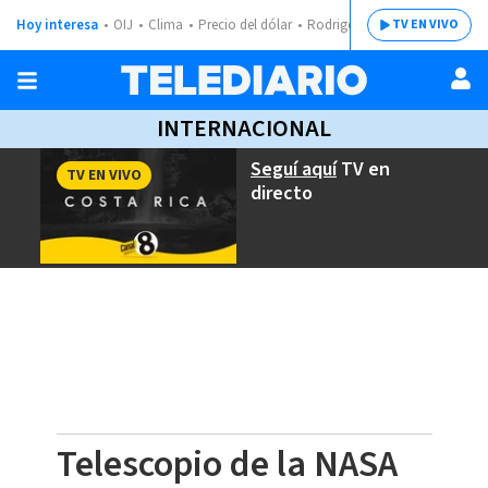
Hoy interesa
OIJ
Clima
Precio del dólar
Rodrigo Chaves
TV EN VIVO
INTERNACIONAL
Seguí aquí
TV en
TV EN VIVO
directo
Telescopio de la NASA