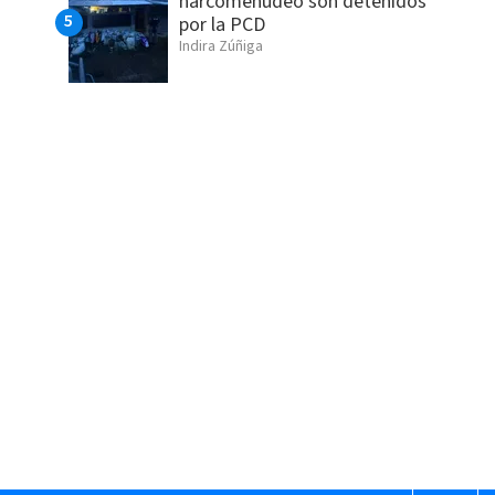
narcomenudeo son detenidos
por la PCD
Indira Zúñiga