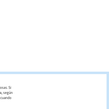
osas. Si
ía, según
r cuando