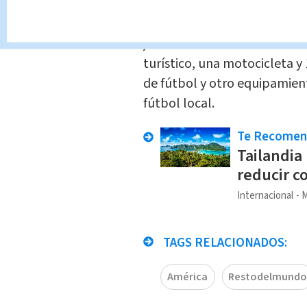
Trabajadores del parque nac
junio cerca de la entrada a l
turístico, una motocicleta y
de fútbol y otro equipamien
fútbol local.
Te Recome
Tailandia
reducir c
Internacional
M
TAGS RELACIONADOS:
América
Restodelmundo