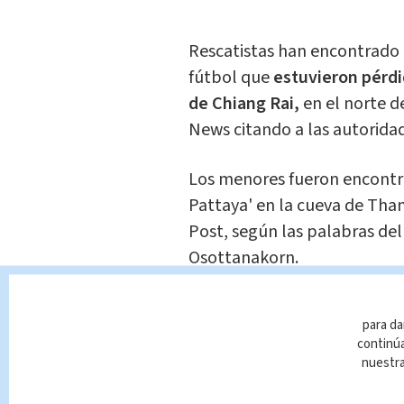
Rescatistas han encontrado c
fútbol que
estuvieron pérdi
de Chiang Rai,
en el norte d
News citando a las autoridad
Los menores fueron encontra
Pattaya' en la cueva de Th
Post, según las palabras de
Osottanakorn.
Esta desaparición de los niñ
para da
gran operación de búsqueda y
continúa
equipos de Estados Unidos, Ja
nuestr
web de noticias Khaosod.