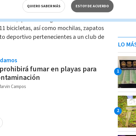
QUIERO SABER MÁS
ESTOY DE ACUERDO
ional encontraron la tarde del 23 de
a cueva, que es un lugar de interés
 11 bicicletas, así como mochilas, zapatos
to deportivo pertenecientes a un club de
LO MÁ
ndamos
 prohibirá fumar en playas para
ontaminación
arvin Campos