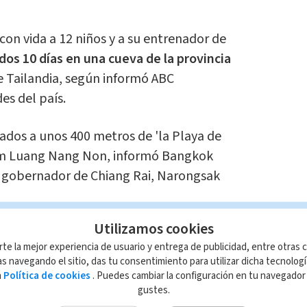
on vida a 12 niños y a su entrenador de
dos 10 días en una cueva de la provincia
e Tailandia, según informó ABC
es del país.
dos a unos 400 metros de 'la Playa de
am Luang Nang Non, informó Bangkok
l gobernador de Chiang Rai, Narongsak
Utilizamos cookies
os y su entrenador fue seguida por una
rte la mejor experiencia de usuario y entrega de publicidad, entre otras c
 rescate que incluyó a militares y
s navegando el sitio, das tu consentimiento para utilizar dicha tecnolog
pón, China y Australia, informa el sitio
a
Política de cookies
. Puedes cambiar la configuración en tu navegado
gustes.