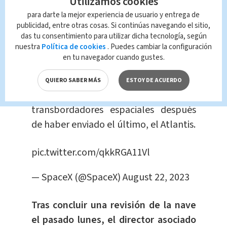
Utilizamos cookies
En 2020, gracias a contratos
para darte la mejor experiencia de usuario y entrega de
millonarios con SpaceX y Boeing, la
publicidad, entre otras cosas. Si continúas navegando el sitio,
NASA pudo reanudar los viajes de
das tu consentimiento para utilizar dicha tecnología, según
nuestra
Política de cookies
. Puedes cambiar la configuración
astronautas a la EEI desde suelo
en tu navegador cuando gustes.
estadounidense
, que estaban
interrumpidos desde 2011, cuando
QUIERO SABER MÁS
ESTOY DE ACUERDO
acabó el programa de
transbordadores espaciales después
de haber enviado el último, el Atlantis.
pic.twitter.com/qkkRGA11Vl
— SpaceX (@SpaceX)
August 22, 2023
Tras concluir una revisión de la nave
el pasado lunes, el director asociado