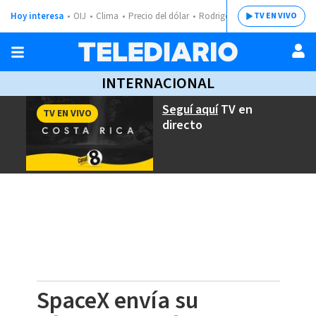
Hoy interesa
OIJ
Clima
Precio del dólar
Rodrigo Chaves
TV EN VIVO
INTERNACIONAL
Seguí aquí
TV en
TV EN VIVO
directo
SpaceX envía su