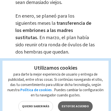
sean demasiado viejos.
En enero, se planeó para los
siguientes meses la
transferencia de
los embriones a las madres
sustitutas.
En marzo, el plan había
sido reunir otra ronda de óvulos de las
dos hembras que quedan.
Pero como esos
óvulos son limitados,
Utilizamos cookies
los científicos trabajan con
para darte la mejor experiencia de usuario y entrega de
embriones de rinocerontes blancos
publicidad, entre otras cosas. Si continúas navegando el sitio,
das tu consentimiento para utilizar dicha tecnología, según
del sur hasta que puedan lograr un
nuestra
Política de cookies
. Puedes cambiar la configuración
embarazo exitoso. Hasta ahora, siete
en tu navegador cuando gustes.
u ocho han fracasado. Se necesita una
QUIERO SABER MÁS
ESTOY DE ACUERDO
hembra receptiva, junto con el