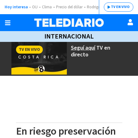
Hoy interesa
OIJ
Clima
Precio del dólar
Rodrigo Chaves
TV EN VIVO
INTERNACIONAL
Seguí aquí
TV en
TV EN VIVO
directo
En riesgo preservación