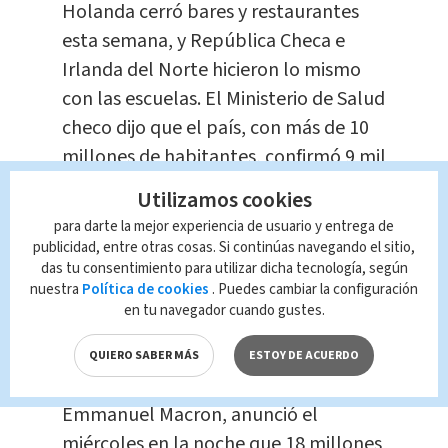
Holanda cerró bares y restaurantes
esta semana, y República Checa e
Irlanda del Norte hicieron lo mismo
con las escuelas. El Ministerio de Salud
checo dijo que el país, con más de 10
millones de habitantes, confirmó 9 mil
544 nuevos casos el miércoles, 900
Utilizamos cookies
más que su anterior récord, alcanzado
para darte la mejor experiencia de usuario y entrega de
hace menos de una semana. El
publicidad, entre otras cosas. Si continúas navegando el sitio,
das tu consentimiento para utilizar dicha tecnología, según
gobierno dijo que los hospitales
nuestra
Política de cookies
. Puedes cambiar la configuración
podrían alcanzar su máxima
en tu navegador cuando gustes.
capacidad a finales de octubre.
QUIERO SABER MÁS
ESTOY DE ACUERDO
Por su parte, el presidente de Francia,
Emmanuel Macron, anunció el
miércoles en la noche que 18 millones