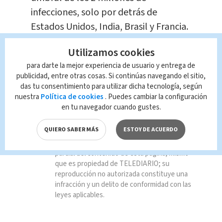
infecciones, solo por detrás de
Estados Unidos, India, Brasil y Francia.
Utilizamos cookies
para darte la mejor experiencia de usuario y entrega de
publicidad, entre otras cosas. Si continúas navegando el sitio,
das tu consentimiento para utilizar dicha tecnología, según
TAGS RELACIONADOS:
nuestra
Política de cookies
. Puedes cambiar la configuración
en tu navegador cuando gustes.
Internacional
QUIERO SABER MÁS
ESTOY DE ACUERDO
Queda prohibida la reproducción total o
parcial del contenido de esta página, mismo
que es propiedad de TELEDIARIO; su
reproducción no autorizada constituye una
infracción y un delito de conformidad con las
leyes aplicables.