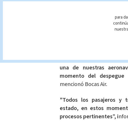
para da
continúa
nuestr
“Bocas Air Company S.A., a
una de nuestras aeronav
momento del despegue d
mencionó Bocas Air.
"Todos los pasajeros y t
estado, en estos momento
procesos pertinentes”, i
nfo