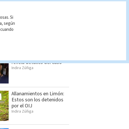
osas. Si
ía, según
r cuando
S BUSCADO
Femicidio en Bagaces: OIJ
revela detalles del caso
Indira Zúñiga
Allanamientos en Limón:
Estos son los detenidos
por el OIJ
Indira Zúñiga