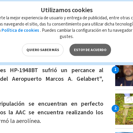
Utilizamos cookies
rte la mejor experiencia de usuario y entrega de publicidad, entre otras c
s navegando el sitio, das tu consentimiento para utilizar dicha tecnolog
a
Política de cookies
. Puedes cambiar la configuración en tu navegado
gustes.
LO MÁ
QUIERO SABER MÁS
ESTOY DE ACUERDO
erolínea panameña, que la tarde de hoy
es HP-1948BT sufrió un percance al
el Aeropuerto Marcos A. Gelabert",
ripulación se encuentran en perfecto
s la AAC se encuentra realizando los
rmó la aerolínea.