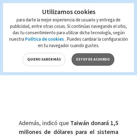
auténtico nos puede llevar a
Utilizamos cookies
transformar vidas, familias y naciones.
para darte la mejor experiencia de usuario y entrega de
Qué gusto recibirlo en el Palacio
publicidad, entre otras cosas. Si continúas navegando el sitio,
Nacional de la Cultura.
das tu consentimiento para utilizar dicha tecnología, según
nuestra
Política de cookies
. Puedes cambiar la configuración
pic.twitter.com/6m5ixWcmXy
en tu navegador cuando gustes.
— Alejandro Giammattei
QUIERO SABER MÁS
ESTOY DE ACUERDO
(@DrGiammattei)
April 19, 2023
Además, indicó que
Taiwán donará 1,5
millones de dólares para el sistema