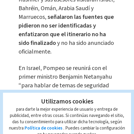
Bahréin, Omán, Arabia Saudí y
Marruecos,
señalaron las fuentes que
pidieron no ser identificadas y
enfatizaron que el itinerario no ha
sido finalizado
y no ha sido anunciado
oficialmente.
En Israel, Pompeo se reunirá con el
primer ministro Benjamin Netanyahu
“para hablar de temas de seguridad
regional relacionados con la malévola
Utilizamos cookies
influencia de Irán, establecer y
para darte la mejor experiencia de usuario y entrega de
profundizar las relaciones de Israel
publicidad, entre otras cosas. Si continúas navegando el sitio,
con la región y la cooperación para
das tu consentimiento para utilizar dicha tecnología, según
proteger a las economías
nuestra
Política de cookies
. Puedes cambiar la configuración