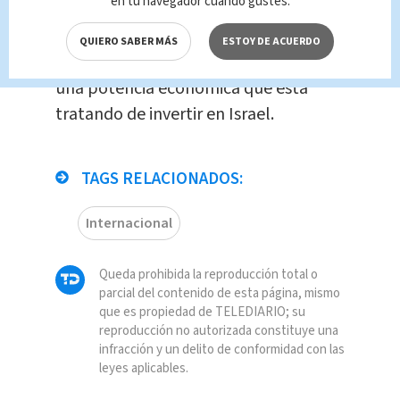
en tu navegador cuando gustes.
estadounidense e israelí de
inversionistas malignos”, añade el
QUIERO SABER MÁS
ESTOY DE ACUERDO
comunicado, en referencia a China,
una potencia económica que está
tratando de invertir en Israel.
TAGS RELACIONADOS:
Internacional
Queda prohibida la reproducción total o
parcial del contenido de esta página, mismo
que es propiedad de TELEDIARIO; su
reproducción no autorizada constituye una
infracción y un delito de conformidad con las
leyes aplicables.