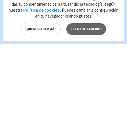
que es propiedad de TELEDIARIO; su
das tu consentimiento para utilizar dicha tecnología, según
reproducción no autorizada constituye una
nuestra
Política de cookies
. Puedes cambiar la configuración
infracción y un delito de conformidad con las
en tu navegador cuando gustes.
leyes aplicables.
QUIERO SABER MÁS
ESTOY DE ACUERDO