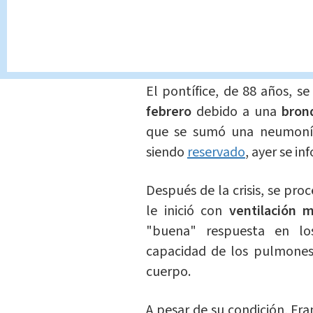
https://t.co/zmcMaVINV9
— Vatican News (@vaticann
El pontífice, de 88 años, s
febrero
debido a una
bronq
que se sumó una neumonía 
siendo
reservado
, ayer se in
Después de la crisis, se pro
le inició con
ventilación m
"buena" respuesta en los
capacidad de los pulmones 
cuerpo.
A pesar de su condición, F