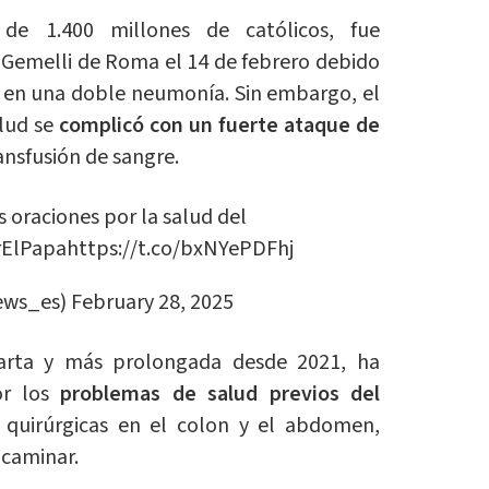
l de 1.400 millones de católicos, fue
l Gemelli de Roma el 14 de febrero debido
ó en una doble neumonía. Sin embargo, el
alud se
complicó con un fuerte ataque de
ansfusión de sangre.
as oraciones por la salud del
ElPapa
https://t.co/bxNYePDFhj
ews_es)
February 28, 2025
cuarta y más prolongada desde 2021, ha
or los
problemas de salud previos del
quirúrgicas en el colon y el abdomen,
 caminar.