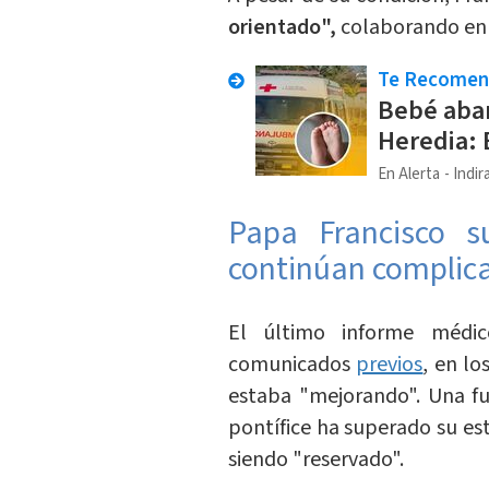
orientado",
colaborando en 
Te Recome
Bebé aba
Heredia: 
En Alerta
Indir
Papa Francisco su
continúan complica
El último informe médi
comunicados
previos
, en l
estaba "mejorando". Una fu
pontífice ha superado su est
siendo "reservado".