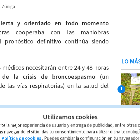
a Zúñiga
lerta y orientado en todo momento
ras cooperaba con las maniobras
l pronóstico definitivo continúa siendo
LO MÁ
s médicos necesitarán entre 24 y 48 horas
 de la crisis de broncoespasmo
(un
 las vías respiratorias) en la salud del
peoró después del episodio. El
Utilizamos cookies
e aspirado, inició ventilación mecánica
rte la mejor experiencia de usuario y entrega de publicidad, entre otras c
esta en el intercambio gaseoso. Siempre
s navegando el sitio, das tu consentimiento para utilizar dicha tecnolog
 ​​en las maniobras terapéuticas.
a
Política de cookies
. Puedes cambiar la configuración en tu navegado