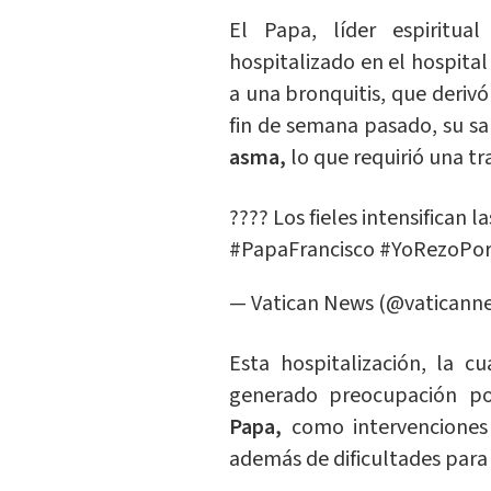
El Papa, líder espiritua
hospitalizado en el hospita
a una bronquitis, que deriv
fin de semana pasado, su s
asma,
lo que requirió una tr
???? Los fieles intensifican l
#PapaFrancisco
#YoRezoPor
— Vatican News (@vaticann
Esta hospitalización, la 
generado preocupación p
Papa,
como intervenciones 
además de dificultades para