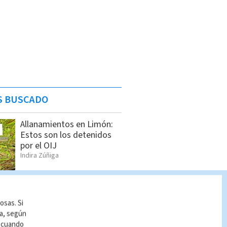
S BUSCADO
Allanamientos en Limón:
Estos son los detenidos
por el OIJ
Indira Zúñiga
Policía Penitenciaria
decomisa celulares,
osas. Si
drogas y armas en La
ía, según
Reforma
r cuando