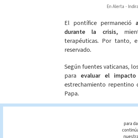
En Alerta
Indir
El pontífice permaneció
a
durante la crisis,
mient
terapéuticas. Por tanto, e
reservado.
Según fuentes vaticanas, lo
para
evaluar el impacto
estrechamiento repentino de
Papa.
La condición respiratoria em
#PapaFrancisco
, prontament
para da
no invasiva con buena respu
continúa
alerta y consciente, colaboró
nuestr