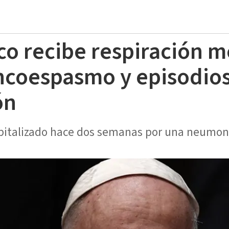
co recibe respiración m
oncoespasmo y episodio
ón
spitalizado hace dos semanas por una neumonía