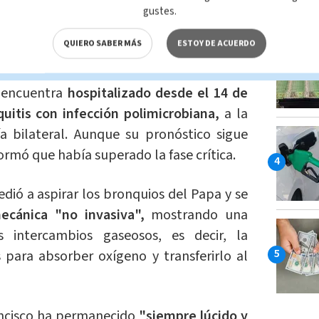
gustes.
QUIERO SABER MÁS
ESTOY DE ACUERDO
ews_es)
February 28, 2025
e encuentra
hospitalizado desde el 14 de
uitis con infección polimicrobiana,
a la
bilateral. Aunque su pronóstico sigue
formó que había superado la fase crítica.
cedió a aspirar los bronquios del Papa y se
ecánica "no invasiva",
mostrando una
 intercambios gaseosos, es decir, la
para absorber oxígeno y transferirlo al
rancisco ha permanecido
"siempre lúcido y