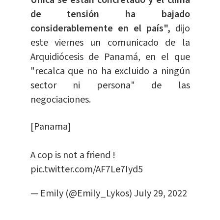
Única se están concretado y el clima
de tensión ha bajado
considerablemente en el país",
dijo
este viernes un comunicado de la
Arquidiócesis de Panamá, en el que
"recalca que no ha excluido a ningún
sector ni persona" de las
negociaciones.
[Panama]
A cop is not a friend !
pic.twitter.com/AF7Le7Iyd5
— Emily (@Emily_Lykos)
July 29, 2022