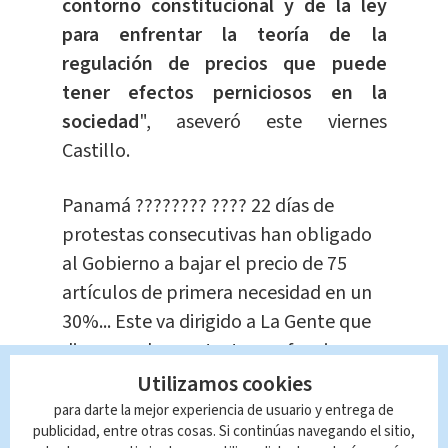
contorno constitucional y de la ley
para enfrentar la teoría de la
regulación de precios que puede
tener efectos perniciosos en la
sociedad
", aseveró este viernes
Castillo.
Panamá ???????? ???? 22 días de
protestas consecutivas han obligado
al Gobierno a bajar el precio de 75
artículos de primera necesidad en un
30%... Este va dirigido a La Gente que
dicen que las protestas no funcionan
????????????
Utilizamos cookies
pic.twitter.com/dSs6A4tsBb
para darte la mejor experiencia de usuario y entrega de
publicidad, entre otras cosas. Si continúas navegando el sitio,