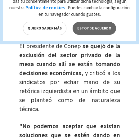
das tu consentimiento para utilizar dicha tecnología, según
— EN DESOBEDIENCIA CIVIL /NO AL
nuestra
Política de cookies
. Puedes cambiar la configuración
NWO (@eltano298)
July 29, 2022
en tu navegador cuando gustes.
QUIERO SABER MÁS
ESTOY DE ACUERDO
El presidente de Conep
se quejó de la
exclusión del sector privado de la
mesa cuando allí se están tomando
decisiones económicas,
y criticó a los
sindicatos por echar mano de su
retórica izquierdista en un ámbito que
se planteó como de naturaleza
técnica.
"No podemos aceptar que existan
soluciones que se estén dando en