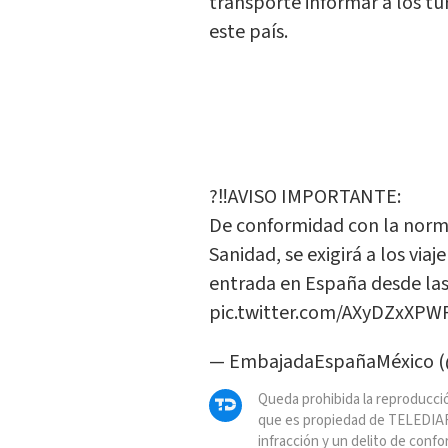
transporte informar a los tu
este país.
?‼️AVISO IMPORTANTE:
De conformidad con la norma
Sanidad, se exigirá a los vi
entrada en España desde las 
pic.twitter.com/AXyDZxXPW
— EmbajadaEspañaMéxico
Queda prohibida la reproducció
que es propiedad de TELEDIAR
infracción y un delito de confo