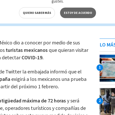
s
, en
EEUU
se registran 25 millones 335
gustes.
e
COVID-19
, 422 mil 583 de ellos
QUIERO SABER MÁS
ESTOY DE ACUERDO
aciente.
éxico dio a conocer por medio de sus
LO MÁ
los
turistas mexicanos
que quieran visitar
a detectar
COVID-19.
l de Twitter la embajada informó que el
spaña
exigirá a los mexicanos una prueba
artir del próximo 1 febrero.
ntigüedad máxima de 72 horas
y será
aje, operadores turísticos y compañías de