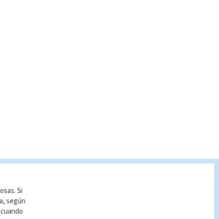
osas. Si
ía, según
r cuando