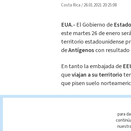
Costa Rica
/
26.01.2021 20:25:08
EUA.-
El Gobierno de
Estado
este martes 26 de enero será
territorio estadounidense 
de
Antígenos
con resultado 
En tanto la embajada de
EE
que
viajan a su territorio
te
que pisen suelo norteameri
El citado requisito de prueb
menores de dos años.
para da
continúa
Al momento de redacción de
nuestr