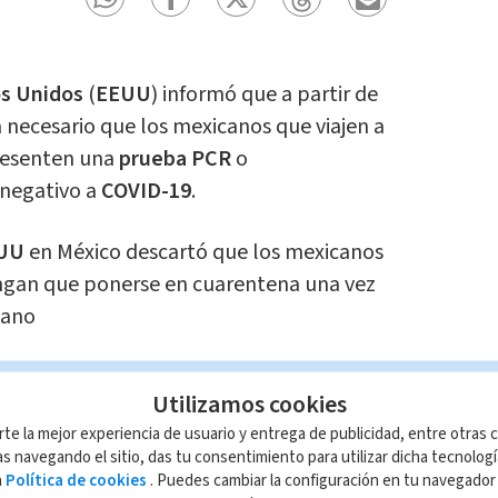
s Unidos
(
EEUU
) informó que a partir de
 necesario que los mexicanos que viajen a
presenten una
prueba PCR
o
negativo a
COVID-19
.
UU
en México descartó que los mexicanos
ngan que ponerse en cuarentena una vez
cano
a negatica a
COVID-19
no aplica para
Utilizamos cookies
rte la mejor experiencia de usuario y entrega de publicidad, entre otras c
s navegando el sitio, das tu consentimiento para utilizar dicha tecnolog
 esta nota, de acuerdo con
a
Política de cookies
. Puedes cambiar la configuración en tu navegado