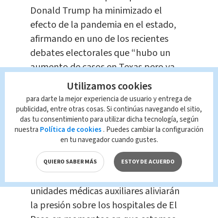
Donald Trump ha minimizado el
efecto de la pandemia en el estado,
afirmando en uno de los recientes
debates electorales que “hubo un
aumento de casos en Texas pero ya
desapareció”.
Utilizamos cookies
para darte la mejor experiencia de usuario y entrega de
El estado ya ha enviado más de 900
publicidad, entre otras cosas. Si continúas navegando el sitio,
das tu consentimiento para utilizar dicha tecnología, según
profesionales de la salud a El Paso,
nuestra
Política de cookies
. Puedes cambiar la configuración
algunos de los cuales han sido
en tu navegador cuando gustes.
asignados al centro de convenciones.
QUIERO SABER MÁS
ESTOY DE ACUERDO
“Las instalaciones adicionales y las
unidades médicas auxiliares aliviarán
la presión sobre los hospitales de El