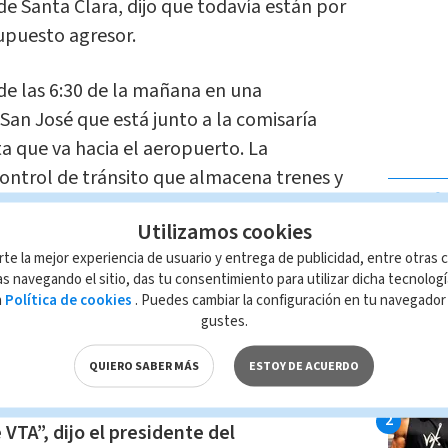
 de Santa Clara, dijo que todavía están por
upuesto agresor.
 de las 6:30 de la mañana en una
 San José que está junto a la comisaría
ta que va hacia el aeropuerto. La
control de tránsito que almacena trenes y
LO MÁ
ento.
Utilizamos cookies
rte la mejor experiencia de usuario y entrega de publicidad, entre otras c
po de arma de fuego se usó o si la
s navegando el sitio, das tu consentimiento para utilizar dicha tecnolog
e o bajo techo. Agregó que entre las
a
Política de cookies
. Puedes cambiar la configuración en tu navegado
 VTA, pero no se han dado a conocer los
gustes.
QUIERO SABER MÁS
ESTOY DE ACUERDO
ia horrible y nuestros pensamientos y
 VTA”, dijo el presidente del