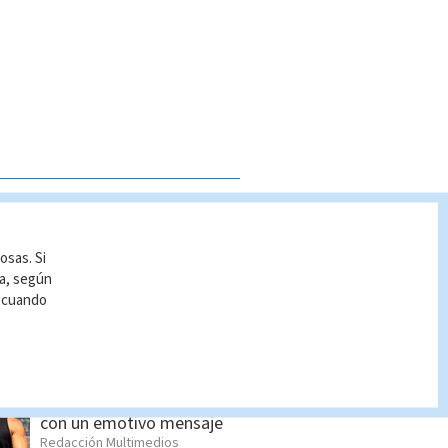
S BUSCADO
Cómo cambiar el orden de
osas. Si
los apellidos
ía, según
Indira Zúñiga
r cuando
Vin Diesel se despide de la
saga ‘Rápidos y Furiosos’
con un emotivo mensaje
Redacción Multimedios