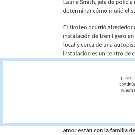
Laurie Smith, jefa de policía
determinar cómo murió el s
El tiroteo ocurrió alrededor
instalación de tren ligero en
local y cerca de una autopis
instalación es un centro de 
tiene un patio de mantenimi
para da
Davis dijo desconocer qué ti
continúa
balacera ocurrió al aire libr
nuestr
víctimas hubo empleados de
nombres.
“Hoy ha ocurrido una traged
amor están con la familia de