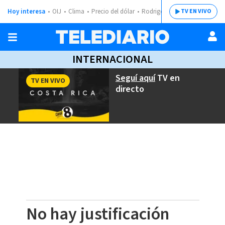
Hoy interesa
OIJ
Clima
Precio del dólar
Rodrigo Chaves
TV EN VIVO
INTERNACIONAL
Seguí aquí
TV en
TV EN VIVO
directo
No hay justificación