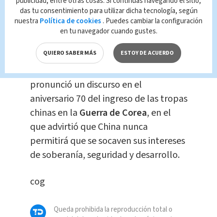
campamentos en la región dan
publicidad, entre otras cosas. Si continúas navegando el sitio,
das tu consentimiento para utilizar dicha tecnología, según
capacitación vocacional y ayudan a
nuestra
Política de cookies
. Puedes cambiar la configuración
combatir el extremismo.
en tu navegador cuando gustes.
QUIERO SABER MÁS
ESTOY DE ACUERDO
Pottinger habló después de que el
presidente de China, Xi Jinping,
pronunció un discurso en el
aniversario 70 del ingreso de las tropas
chinas en la
Guerra de Corea
, en el
que advirtió que China nunca
permitirá que se socaven sus intereses
de soberanía, seguridad y desarrollo.
cog
Queda prohibida la reproducción total o