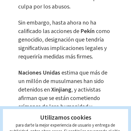
culpa por los abusos.
Sin embargo, hasta ahora no ha
calificado las acciones de
Pekín
como
genocidio, designación que tendría
significativas implicaciones legales y
requeriría medidas más firmes.
Naciones Unidas
estima que más de
un millón de musulmanes han sido
detenidos en
Xinjiang
, y activistas
afirman que se están cometiendo
crímenes de lesa humanidad y
genocidio. China niega cualquier
Utilizamos cookies
abuso y asegura que sus
para darte la mejor experiencia de usuario y entrega de