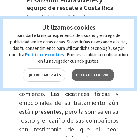
El Salvador envía víveres y
equipo de rescate a Costa Rica
Nacional
Redacción Multimedios
Utilizamos cookies
Ahora, aunque el pequeño deberá
para darte la mejor experiencia de usuario y entrega de
continuar con controles médicos
publicidad, entre otras cosas. Si continúas navegando el sitio,
das tu consentimiento para utilizar dicha tecnología, según
regulares, puede volver a disfrutar de
nuestra
Política de cookies
. Puedes cambiar la configuración
su rutina escolar y de la compañía de
en tu navegador cuando gustes.
sus amigos.
QUIERO SABER MÁS
ESTOY DE ACUERDO
El día de su regreso marcó un nuevo
comienzo. Las cicatrices físicas y
emocionales de su tratamiento aún
están
presentes
, pero la sonrisa en su
rostro y el cariño de sus compañeros
son testimonio de que el peor