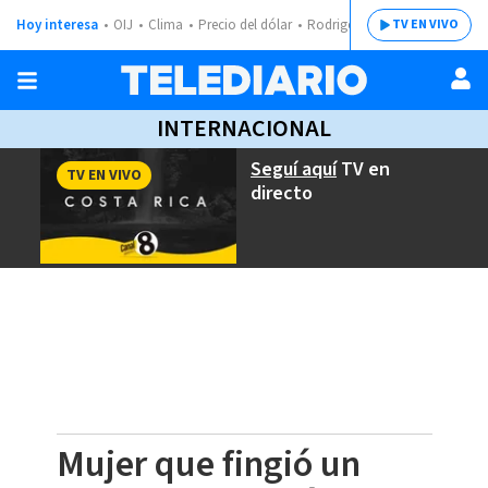
Hoy interesa
OIJ
Clima
Precio del dólar
Rodrigo Chaves
TV EN VIVO
INTERNACIONAL
Seguí aquí
TV en
TV EN VIVO
directo
Mujer que fingió un