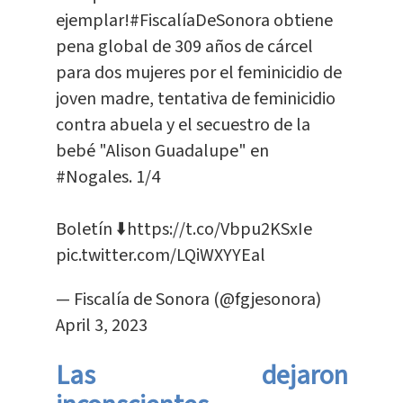
ejemplar!
#FiscalíaDeSonora
obtiene
pena global de 309 años de cárcel
para dos mujeres por el feminicidio de
joven madre, tentativa de feminicidio
contra abuela y el secuestro de la
bebé "Alison Guadalupe" en
#Nogales
. 1/4
Boletín ⬇️
https://t.co/Vbpu2KSxIe
pic.twitter.com/LQiWXYYEal
— Fiscalía de Sonora (@fgjesonora)
April 3, 2023
Las dejaron