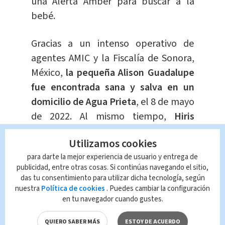
una Alerta Amber para buscar a la
bebé.
Gracias a un intenso operativo de
agentes AMIC y la Fiscalía de Sonora,
México,
la pequeña Alison Guadalupe
fue encontrada sana y salva en un
domicilio de Agua Prieta
, el 8 de mayo
de 2022. Al mismo tiempo,
Hiris
Yasmín “N”, Vanessa Lizbett “N” y
Utilizamos cookies
Maribel “N” fueron detenidas
por su
para darte la mejor experiencia de usuario y entrega de
participación en el crimen.
publicidad, entre otras cosas. Si continúas navegando el sitio,
das tu consentimiento para utilizar dicha tecnología, según
309 años de prisión
nuestra
Política de cookies
. Puedes cambiar la configuración
en tu navegador cuando gustes.
Recientemente, la Fiscalía General del
QUIERO SABER MÁS
ESTOY DE ACUERDO