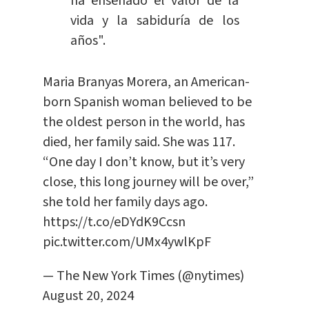
ha enseñado el valor de la
vida y la sabiduría de los
años".
Maria Branyas Morera, an American-
born Spanish woman believed to be
the oldest person in the world, has
died, her family said. She was 117.
“One day I don’t know, but it’s very
close, this long journey will be over,”
she told her family days ago.
https://t.co/eDYdK9Ccsn
pic.twitter.com/UMx4ywlKpF
— The New York Times (@nytimes)
August 20, 2024