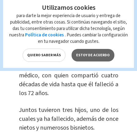
Utilizamos cookies
El viaje de regreso estuvo lleno de
para darte la mejor experiencia de usuario y entrega de
publicidad, entre otras cosas. Si continúas navegando el sitio,
dificultades
, incluyendo la trágica
das tu consentimiento para utilizar dicha tecnología, según
muerte de su padre por tuberculosis
nuestra
Política de cookies
. Puedes cambiar la configuración
durante la travesía, cuyo cuerpo fue
en tu navegador cuando gustes.
arrojado al mar.
QUIERO SABER MÁS
ESTOY DE ACUERDO
Branyas se casó en
1931
con un
médico, con quien compartió cuatro
décadas de vida hasta que él falleció a
los 72 años.
Juntos tuvieron tres hijos, uno de los
cuales ya ha fallecido, además de once
nietos y numerosos bisnietos.