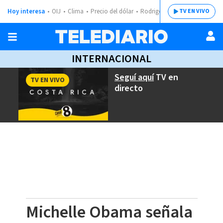
Hoy interesa
OIJ
Clima
Precio del dólar
Rodrigo Chaves
TV EN VIVO
INTERNACIONAL
Seguí aquí
TV en
TV EN VIVO
directo
Michelle Obama señala