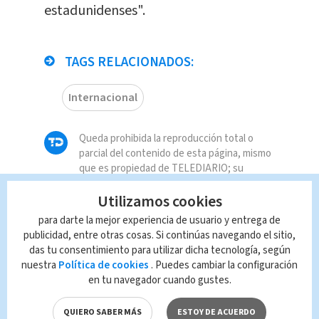
estadunidenses".
TAGS RELACIONADOS:
Internacional
Queda prohibida la reproducción total o
parcial del contenido de esta página, mismo
que es propiedad de TELEDIARIO; su
reproducción no autorizada constituye una
Utilizamos cookies
infracción y un delito de conformidad con las
leyes aplicables.
para darte la mejor experiencia de usuario y entrega de
publicidad, entre otras cosas. Si continúas navegando el sitio,
das tu consentimiento para utilizar dicha tecnología, según
nuestra
Política de cookies
. Puedes cambiar la configuración
en tu navegador cuando gustes.
QUIERO SABER MÁS
ESTOY DE ACUERDO