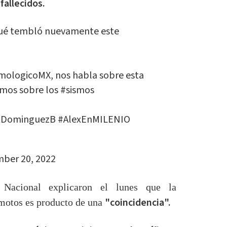
fallecidos.
 qué tembló nuevamente este
mologicoMX
, nos habla sobre esta
emos sobre los
#sismos
xDominguezB
#AlexEnMILENIO
ber 20, 2022
 Nacional explicaron el lunes que la
"coincidencia".
remotos es producto de una