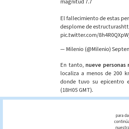
magnitud 7.7
El fallecimiento de estas pe
desplome de estructuras
htt
pic.twitter.com/8h4R0QXpW
— Milenio (@Milenio)
Septem
En tanto,
nueve personas r
localiza a menos de 200 
donde tuvo su epicentro e
(18H05 GMT).
"Tuvimos suerte porq
intensidad. Es lamentab
para da
pero no pasó a mayores
continúa
nuestr