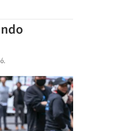
undo
ó.