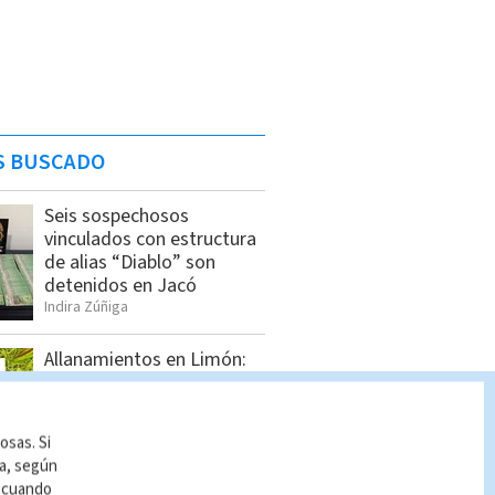
S BUSCADO
Seis sospechosos
vinculados con estructura
de alias “Diablo” son
detenidos en Jacó
Indira Zúñiga
Allanamientos en Limón:
Estos son los detenidos
por el OIJ
Indira Zúñiga
osas. Si
ía, según
r cuando