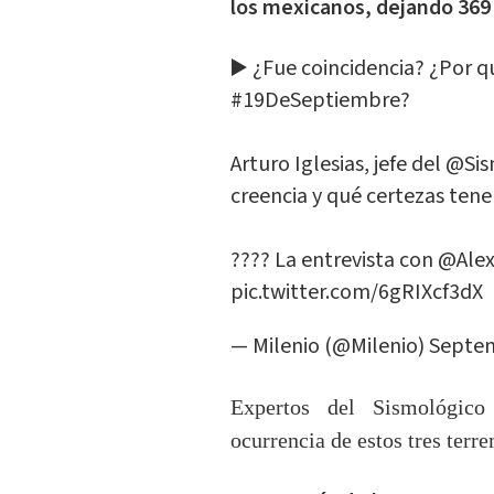
los mexicanos, dejando 369 
▶️ ¿Fue coincidencia? ¿Por
#19DeSeptiembre
?
Arturo Iglesias, jefe del
@Sis
creencia y qué certezas ten
???? La entrevista con
@Ale
pic.twitter.com/6gRIXcf3dX
— Milenio (@Milenio)
Septem
Expertos del Sismológico
ocurrencia de estos tres ter