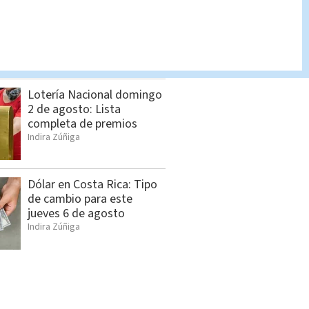
Policía Penitenciaria
decomisa celulares,
drogas y armas en La
Reforma
Cristian Segura
Lotería Nacional domingo
2 de agosto: Lista
completa de premios
Indira Zúñiga
Dólar en Costa Rica: Tipo
de cambio para este
jueves 6 de agosto
Indira Zúñiga