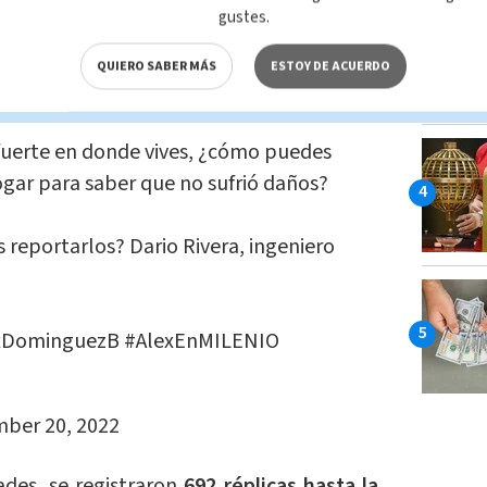
nferencia de prensa matutina.
gustes.
fectado con más de 150 casas
y distintas
QUIERO SABER MÁS
ESTOY DE ACUERDO
rsos.
uerte en donde vives, ¿cómo puedes
hogar para saber que no sufrió daños?
s reportarlos? Dario Rivera, ingeniero
xDominguezB
#AlexEnMILENIO
ber 20, 2022
ades, se registraron
692 réplicas hasta la