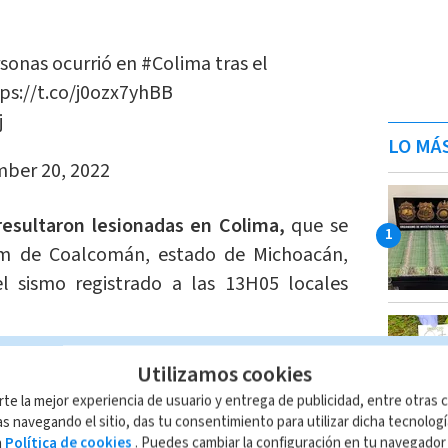
rsonas ocurrió en
#Colima
tras el
ps://t.co/j0ozx7yhBB
j
LO MÁ
ber 20, 2022
esultaron lesionadas en Colima,
que se
km de Coalcomán, estado de Michoacán,
l sismo registrado a las 13H05 locales
ue fue un temblor de considerable
Utilizamos cookies
le la pérdida de vidas humanas (...)
rte la mejor experiencia de usuario y entrega de publicidad, entre otras c
", dijo el presidente Andrés Manuel
s navegando el sitio, das tu consentimiento para utilizar dicha tecnolog
a
Política de cookies
. Puedes cambiar la configuración en tu navegado