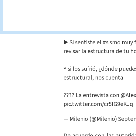
López Obrador en su co
Colima es el estado más a
instalaciones con daños dive
▶️ Si sentiste el
#sismo
muy f
revisar la estructura de tu 
Y si los sufrió, ¿dónde puede
estructural, nos cuenta
???? La entrevista con
@Ale
pic.twitter.com/cr5IG9eKJq
— Milenio (@Milenio)
Septem
De acuerdo con las autorid