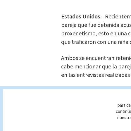
Estados Unidos.-
Recienteme
pareja que fue detenida acu
proxenetismo, esto en una 
que traficaron con una niña
Ambos se encuentran retenido
cabe mencionar que la parej
en las entrevistas realizadas 
Con base en los registros de 
como una menor que escapó 
para da
sección de la calle conocida 
continúa
nuestr
Un policía de Oakland decla