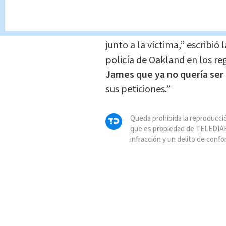
“Burrise le daba condones y 
que ganaba por prostitución
junto a la víctima,” escribi
policía de Oakland en los re
James que ya no quería ser 
sus peticiones.”
Queda prohibida la reproducció
que es propiedad de TELEDIAR
infracción y un delito de confo