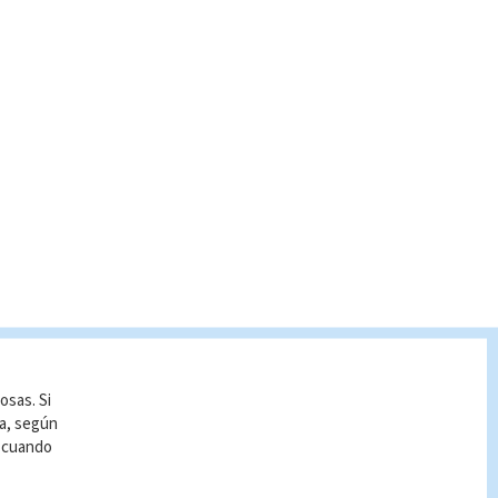
osas. Si
ía, según
r cuando