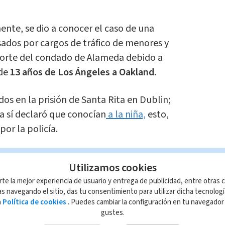
nte, se dio a conocer el caso de una
sados por cargos de tráfico de menores y
corte del condado de Alameda debido a
 de
13 años de Los Ángeles a Oakland.
s en la prisión de Santa Rita en Dublin;
a sí declaró que conocían
a la niña,
esto,
por la policía.
la corte, la menor de 13 años es descrita
Utilizamos cookies
de casa y se encontró a James en una
rte la mejor experiencia de usuario y entrega de publicidad, entre otras c
por ser escenario de prostitución.
s navegando el sitio, das tu consentimiento para utilizar dicha tecnolog
a
Política de cookies
. Puedes cambiar la configuración en tu navegado
ró bajo juramento que:
gustes.