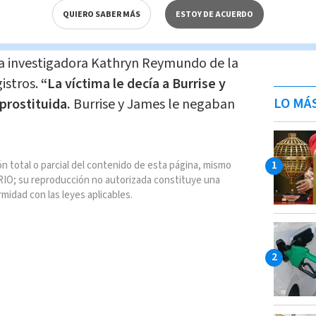
QUIERO SABER MÁS
ESTOY DE ACUERDO
direcciones a la víctima.
Todo el dinero
 era para Burrise.
James se prosituía
ó la investigadora Kathryn Reymundo de la
gistros.
“La víctima le decía a Burrise y
LO MÁ
prostituida.
Burrise y James le negaban
n total o parcial del contenido de esta página, mismo
IO; su reproducción no autorizada constituye una
rmidad con las leyes aplicables.