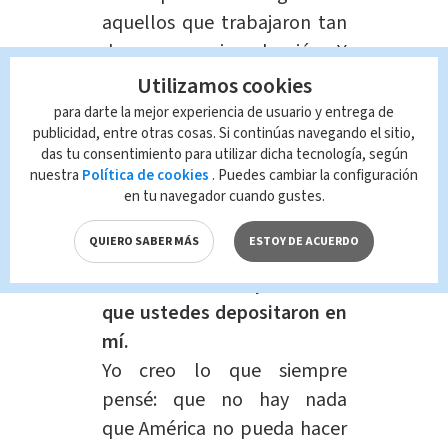
aquellos que trabajaron tan
duro para mi reelección. Y
quiero agradecerle a mi
Utilizamos cookies
vicepresidenta Kamala
para darte la mejor experiencia de usuario y entrega de
publicidad, entre otras cosas. Si continúas navegando el sitio,
Harris p ser una
das tu consentimiento para utilizar dicha tecnología, según
extraordinaria compañera en
nuestra
Política de cookies
. Puedes cambiar la configuración
este trabajo.
Y déjenme
en tu navegador cuando gustes.
expresarles mi
QUIERO SABER MÁS
ESTOY DE ACUERDO
agradecimiento al pueblo
norteamericano por la fe
que ustedes depositaron en
mí.
Yo creo lo que siempre
pensé: que no hay nada
que
América
no pueda hacer