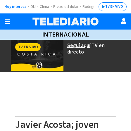
Hoy interesa
OIJ
Clima
Precio del dólar
Rodrigo Chaves
TV EN VIVO
INTERNACIONAL
Seguí aquí
TV en
TV EN VIVO
directo
Javier Acosta; joven