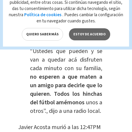
viernes a las 12
del día”, dijo
publicidad, entre otras cosas. Si continúas navegando el sitio,
das tu consentimiento para utilizar dicha tecnología, según
en una transmisión en vivo,
nuestra
Política de cookies
. Puedes cambiar la configuración
dejando un mensaje
en tu navegador cuando gustes.
profundo para sus
QUIERO SABER MÁS
ESTOY DE ACUERDO
seguidores:
“Ustedes que pueden y se
van a quedar acá disfruten
cada minuto con su familia,
no esperen a que maten a
un amigo para decirle que lo
quieren. Todos los hinchas
del fútbol amémonos
unos a
otros”., dijo a una radio local.
Javier Acosta murió a las 12:47PM