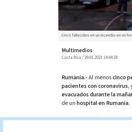
Cinco fallecidos en un incendio en un ho
Multimedios
Costa Rica
/
29.01.2021 14:44:38
Rumania.-
Al menos
cinco p
pacientes con coronavirus
,
evacuados durante la maña
de un
hospital en Rumania
.
Autoridades informaron en u
pacientes con covid
, pero 