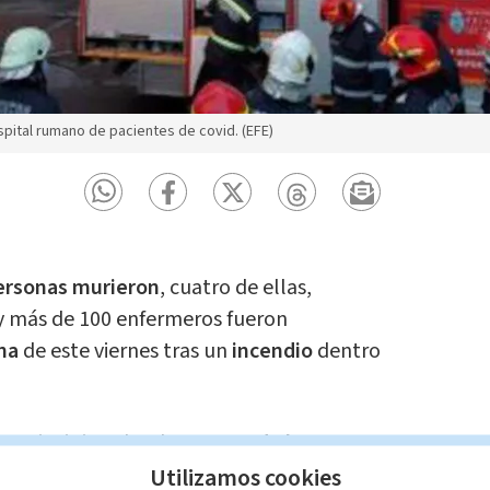
spital rumano de pacientes de covid. (EFE)
ersonas murieron
, cuatro de ellas,
 y más de 100 enfermeros fueron
na
de este viernes tras un
incendio
dentro
n principio sobre la
muerte de los cuatro
Utilizamos cookies
horas después fue encontrada una
quinta