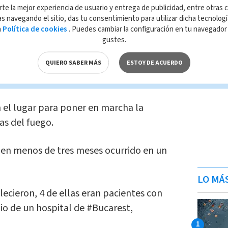
o del nosocomio
. Por el momento se
rte la mejor experiencia de usuario y entrega de publicidad, entre otras c
s navegando el sitio, das tu consentimiento para utilizar dicha tecnolog
ntrado pertenece a un paciente o a un
a
Política de cookies
. Puedes cambiar la configuración en tu navegado
gustes.
QUIERO SABER MÁS
ESTOY DE ACUERDO
ue los hechos ocurrieron debido a un
ectrónico.
n el lugar para poner en marcha la
as del fuego.
en menos de tres meses ocurrido en un
LO MÁ
lecieron, 4 de ellas eran pacientes con
dio de un hospital de
#Bucarest
,