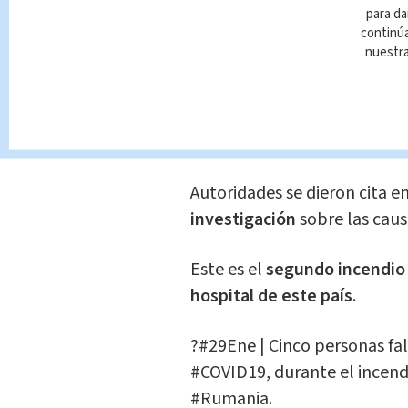
víctima calcinada en el bañ
para da
continúa
desconoce si el
cadáver
enco
nuestr
empleado.
Primeros informes indican q
accidente con un
aparato el
Autoridades se dieron cita e
investigación
sobre las caus
Este es el
segundo incendio
hospital de este país
.
?
#29Ene
| Cinco personas fal
#COVID19
, durante el incen
#Rumania
.