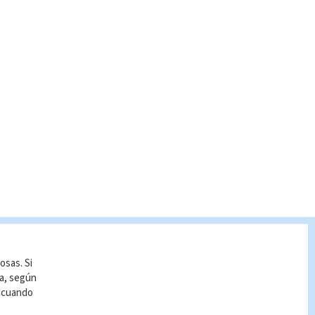
osas. Si
ía, según
r cuando