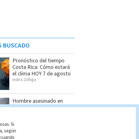
S BUSCADO
Pronóstico del tiempo
Costa Rica: Cómo estará
el clima HOY 7 de agosto
Indira Zúñiga
Hombre asesinado en
Siquirres tenía 34 años;
OIJ identificó a la víctima
Indira Zúñiga
osas. Si
ía, según
r cuando