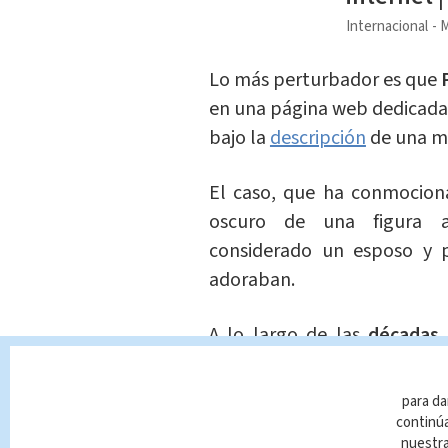
Internacional
M
Lo más perturbador es que
en una página web dedicada 
bajo la
descripción
de una m
El caso, que ha conmocio
oscuro de una figura 
considerado un esposo y p
adoraban.
A lo largo de las
décadas
fuera de lo común en su co
normalidad se desmoronó
para da
tomando fotografías
de la 
continúa
nuestr