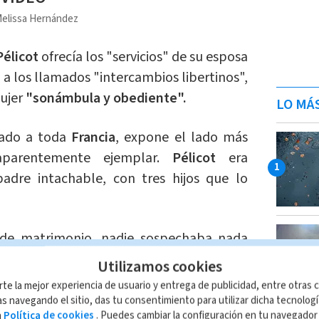
elissa Hernández
Pélicot
ofrecía los "servicios" de su esposa
a los llamados "intercambios libertinos",
ujer
"sonámbula y obediente".
LO MÁ
nado a toda
Francia
, expone el lado más
aparentemente ejemplar.
Pélicot
era
adre intachable, con tres hijos que lo
de matrimonio, nadie sospechaba nada
mportamiento. Sin embargo, este velo de
Utilizamos cookies
 cuando un vigilante lo sorprendió
rte la mejor experiencia de usuario y entrega de publicidad, entre otras c
ropa interior de mujeres en los baños de
s navegando el sitio, das tu consentimiento para utilizar dicha tecnolog
a
Política de cookies
. Puedes cambiar la configuración en tu navegado