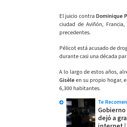
El juicio contra
Dominique P
ciudad de Aviñón, Francia
precedentes.
Pélicot está acusado de dro
durante casi una década para
A lo largo de estos años, 
Gisèle
en su propio hogar,
6,300 habitantes.
Te Recome
Gobierno 
dejó a gr
internet 