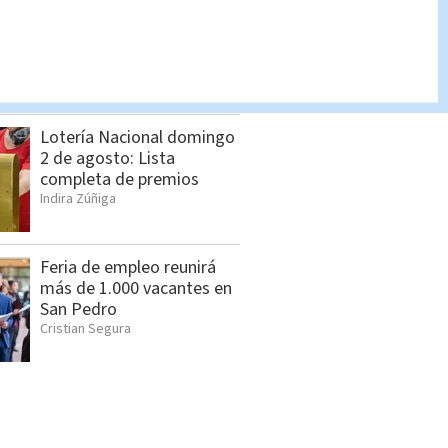
Chances martes 21 de julio
| Lista completa de
premios
Indira Zúñiga
Lotería Nacional domingo
2 de agosto: Lista
completa de premios
Indira Zúñiga
Feria de empleo reunirá
más de 1.000 vacantes en
San Pedro
Cristian Segura