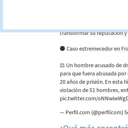
un supermercado.
Lo que en un principio pa
pronto revelaría un oscur
transformar su reputación y 
⚫ Caso estremecedor en Fra
⚖️ Un hombre acusado de dr
para que fuera abusada por o
20 años de prisión. En esta hi
violación de 51 hombres, en
pic.twitter.com/oNNwiwWg
— Perfil.com (@perfilcom)
S