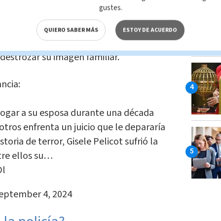
gustes.
recía un
comportamiento
lascivo aislado,
QUIERO SABER MÁS
ESTOY DE ACUERDO
o entramado de
abusos
, que terminó por
destrozar su imagen familiar.
ncia:
ogar a su esposa durante una década
tros enfrenta un juicio que le depararía
storia de terror, Gisele Pelicot sufrió la
tre ellos su…
Dl
eptember 4, 2024