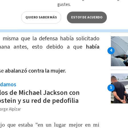
gustes.
a solicitado a la jueza que le
otorgara
QUIERO SABER MÁS
ESTOY DE ACUERDO
, misma que la defensa había solicitado
ana antes, esto debido a que
había
se
abalanzó contra la mujer.
ndamos
los de Michael Jackson con
stein y su red de pedofilia
orge Alpízar
ijo que estaba "en un lugar mejor en mi