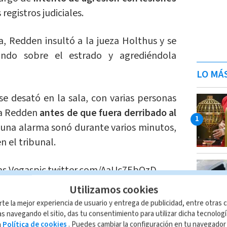
registros judiciales.
, Redden insultó a la jueza Holthus y se
tando sobre el estrado y agrediéndola
LO MÁ
e desató en la sala, con varias personas
 a Redden
antes de que fuera derribado al
 una alarma sonó durante varios minutos,
n el tribunal.
as Vegas
pic.twitter.com/AaUc7EbQzD
Utilizamos cookies
January 4, 2024
rte la mejor experiencia de usuario y entrega de publicidad, entre otras c
s navegando el sitio, das tu consentimiento para utilizar dicha tecnolog
se tiró sobre al jueza?
a
Política de cookies
. Puedes cambiar la configuración en tu navegado