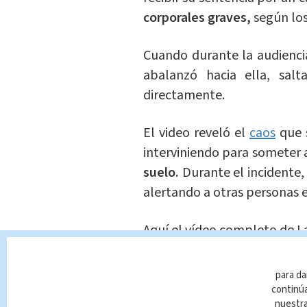
corporales graves,
según los 
Cuando durante la audiencia
abalanzó hacia ella, sal
directamente.
El video reveló el
caos
que s
interviniendo para someter
suelo.
Durante el incidente,
alertando a otras personas e
Aquí el vídeo completo de L
— Jho Bystex (@JhoBystex)
para da
continúa
¿Por qué el hombre 
nuestr