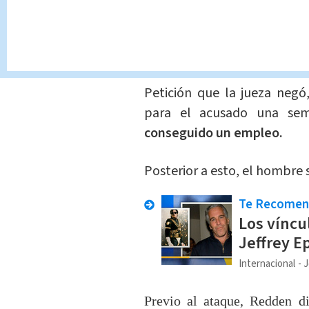
El abogado de Redden habí
libertad condicional.
Petición que la jueza negó
para el acusado una sem
conseguido un empleo.
Posterior a esto, el hombre 
Te Recome
Los víncu
Jeffrey Ep
Internacional
J
Previo al ataque, Redden d