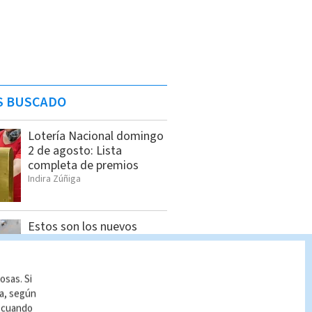
S BUSCADO
Lotería Nacional domingo
2 de agosto: Lista
completa de premios
Indira Zúñiga
Estos son los nuevos
precios de los
combustibles a partir del
jueves 6 de agosto
osas. Si
Indira Zúñiga
ía, según
r cuando