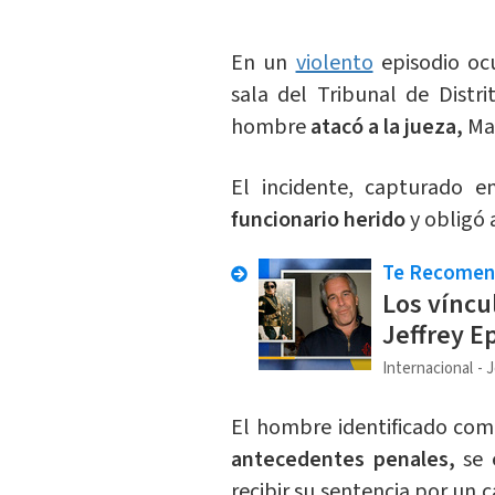
En un
violento
episodio ocu
sala del Tribunal de Distr
hombre
atacó a la jueza,
Mar
El incidente, capturado e
funcionario herido
y obligó 
Te Recome
Los víncu
Jeffrey Ep
Internacional
J
El hombre identificado co
antecedentes penales,
se 
recibir su sentencia por un 