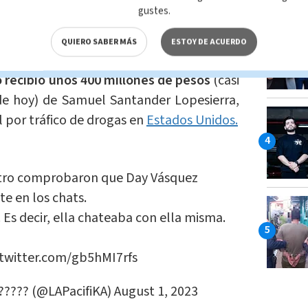
gustes.
igan?
QUIERO SABER MÁS
ESTOY DE ACUERDO
o recibió unos 400 millones de pesos
(casi
de hoy) de Samuel Santander Lopesierra,
 por tráfico de drogas en
Estados Unidos.
etro comprobaron que Day Vásquez
te en los chats.
. Es decir, ella chateaba con ella misma.
.twitter.com/gb5hMI7rfs
️????️ (@LAPacifiKA)
August 1, 2023