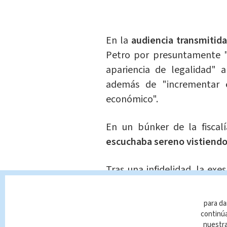
En la
audiencia transmitida 
Petro por presuntamente "ad
apariencia de legalidad" a
además de "incrementar e
económico".
En un búnker de la fiscal
escuchaba sereno vistiendo
Tras una infidelidad, la exe
lo acusó de recibir gr
supuestamente destinadas 
para da
que en realidad utilizó par
continúa
nuestr