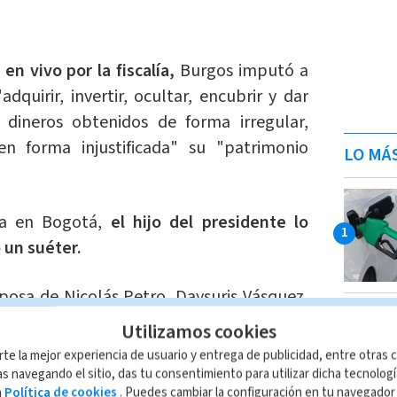
en vivo por la fiscalía,
Burgos imputó a
quirir, invertir, ocultar, encubrir y dar
 dineros obtenidos de forma irregular,
n forma injustificada" su "patrimonio
LO MÁ
ía en Bogotá,
el hijo del presidente lo
 un suéter.
sposa de Nicolás Petro, Daysuris Vásquez,
andes sumas de dinero en efectivo
,
Utilizamos cookies
a la campaña presidencial de 2022 pero
rte la mejor experiencia de usuario y entrega de publicidad, entre otras c
a darse una vida de lujos en la ciudad de
s navegando el sitio, das tu consentimiento para utilizar dicha tecnolog
a
Política de cookies
. Puedes cambiar la configuración en tu navegado