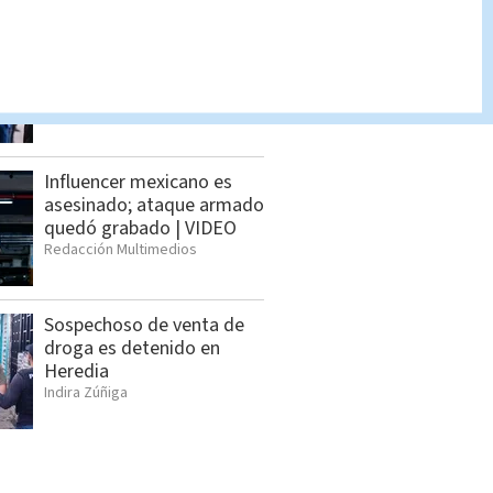
Feria de empleo reunirá
más de 1.000 vacantes en
San Pedro
Cristian Segura
Influencer mexicano es
asesinado; ataque armado
quedó grabado | VIDEO
Redacción Multimedios
Sospechoso de venta de
droga es detenido en
Heredia
Indira Zúñiga