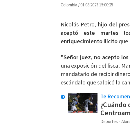
Colombia
/
01.08.2023 15:00:25
Nicolás Petro,
hijo del pre
aceptó este martes lo
enriquecimiento ilícito
que 
"Señor juez, no acepto los
una exposición del fiscal Ma
mandatario de recibir diner
escándalo que salpicó la ca
Te Recome
¿Cuándo d
Centroam
Deportes
Alon