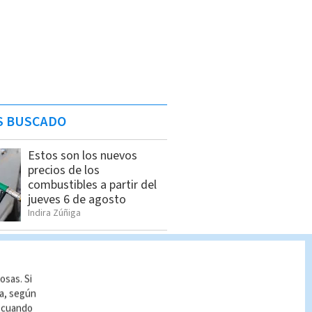
S BUSCADO
Estos son los nuevos
precios de los
combustibles a partir del
jueves 6 de agosto
Indira Zúñiga
Dólar en Costa Rica: Tipo
de cambio para este
miércoles 5 de agosto
osas. Si
Indira Zúñiga
ía, según
r cuando