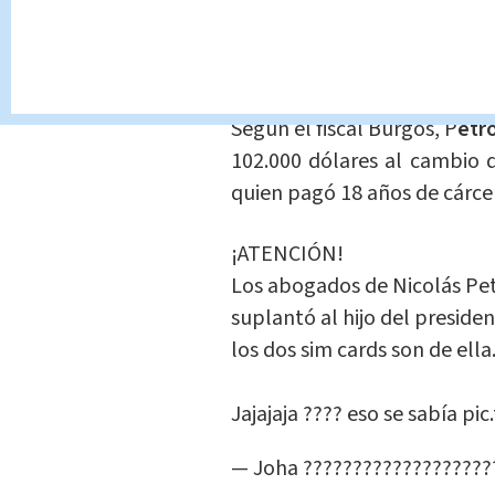
Barranquilla (norte).
¿Por qué lo invest
Según el fiscal Burgos, P
etr
102.000 dólares al cambio 
quien pagó 18 años de cárcel
¡ATENCIÓN!
Los abogados de Nicolás P
suplantó al hijo del presiden
los dos sim cards son de ella
Jajajaja ???? eso se sabía
pic
— Joha ????????????????????