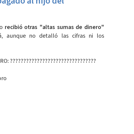
agado al hijo del
ro
recibió otras "altas sumas de dinero"
, aunque no detalló las cifras ni los
TRO: ????????????????????????????????
oro