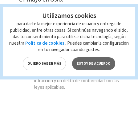
Utilizamos cookies
TAGS RELACIONADOS:
para darte la mejor experiencia de usuario y entrega de
publicidad, entre otras cosas. Si continúas navegando el sitio,
das tu consentimiento para utilizar dicha tecnología, según
Internacional
América
nuestra
Política de cookies
. Puedes cambiar la configuración
en tu navegador cuando gustes.
Queda prohibida la reproducción total o
parcial del contenido de esta página, mismo
QUIERO SABER MÁS
ESTOY DE ACUERDO
que es propiedad de TELEDIARIO; su
reproducción no autorizada constituye una
infracción y un delito de conformidad con las
leyes aplicables.