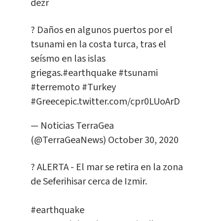
dezr
? Daños en algunos puertos por el
tsunami en la costa turca, tras el
seísmo en las islas
griegas.
#earthquake
#tsunami
#terremoto
#Turkey
#Greece
pic.twitter.com/cpr0LUoArD
— Noticias TerraGea
(@TerraGeaNews)
October 30, 2020
? ALERTA - El mar se retira en la zona
de Seferihisar cerca de Izmir.
#earthquake