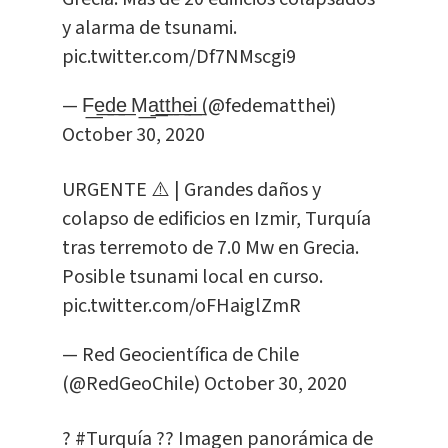
y alarma de tsunami.
pic.twitter.com/Df7NMscgi9
— F͟e͟d͟e͟ M͟a͟t͟t͟h͟e͟i͟ (@fedematthei)
October 30, 2020
URGENTE ⚠️ | Grandes daños y
colapso de edificios en Izmir, Turquía
tras terremoto de 7.0 Mw en Grecia.
Posible tsunami local en curso.
pic.twitter.com/oFHaiglZmR
— Red Geocientífica de Chile
(@RedGeoChile)
October 30, 2020
?
#Turquía
?? Imagen panorámica de