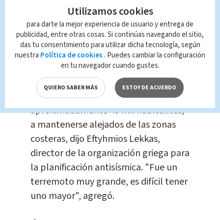
Utilizamos cookies
turca del
Mar Egeo
y en la región
para darte la mejor experiencia de usuario y entrega de
noroccidental de Marmara,
publicidad, entre otras cosas. Si continúas navegando el sitio,
informaron medios locales.
das tu consentimiento para utilizar dicha tecnología, según
nuestra
Política de cookies
. Puedes cambiar la configuración
en tu navegador cuando gustes.
Las autoridades instaron a los
residentes de la isla griega de
Samos
,
QUIERO SABER MÁS
ESTOY DE ACUERDO
que tiene una población de
aproximadamente 45 mil habitantes,
a mantenerse alejados de las zonas
costeras, dijo Eftyhmios Lekkas,
director de la organización griega para
la planificación antisísmica. "Fue un
terremoto muy grande, es difícil tener
uno mayor", agregó.