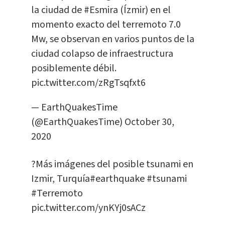
la ciudad de
#Esmira
(Ízmir) en el
momento exacto del terremoto 7.0
Mw, se observan en varios puntos de la
ciudad colapso de infraestructura
posiblemente débil.
pic.twitter.com/zRgTsqfxt6
— EarthQuakesTime
(@EarthQuakesTime)
October 30,
2020
?Más imágenes del posible tsunami en
Izmir, Turquía
#earthquake
#tsunami
#Terremoto
pic.twitter.com/ynKYj0sACz