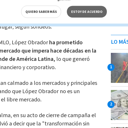
Partido Acción Nacional (PAN) y el
evolución Democrática (PRD); y José
QUIERO SABER MÁS
ESTOY DE ACUERDO
evolucionario Institucional (PRI), se
lugar, según sondeos.
LO MÁ
AMLO, López Obrador
ha prometido
 mercado que impera hace décadas en la
de de América Latina,
lo que generó
nanciero y corporativo.
han calmado a los mercados y principales
rando que López Obrador no es un
el libre mercado.
alma, en su acto de cierre de campaña el
ió a decir que la "transformación sin