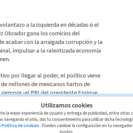
volantazo a la izquierda en décadas si el
z Obrador gana los comicios del
 acabar con la arraigada corrupción y la
inal, impulsar a la ralentizada economía
nen.
ivo por llegar al poder, el político viene
 de millones de mexicanos hartos de
 siempre -el PRI del presidente Enrique
PAN- que no han logrado pacificar el país
Utilizamos cookies
pública.
rte la mejor experiencia de usuario y entrega de publicidad, entre otras c
s navegando el sitio, das tu consentimiento para utilizar dicha tecnolog
itos de distancia:
Ricardo Anaya, de una
a
Política de cookies
. Puedes cambiar la configuración en tu navegado
gustes.