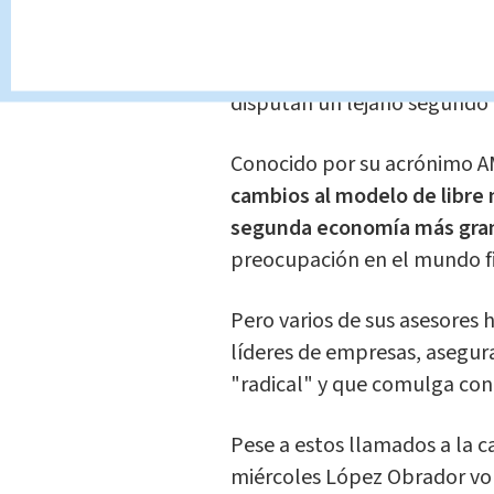
coalición encabezada por el 
izquierdista Partido de la R
Antonio Meade, del Partido R
disputan un lejano segundo 
Conocido por su acrónimo 
cambios al modelo de libre
segunda economía más gran
preocupación en el mundo fi
Pero varios de sus asesores 
líderes de empresas, asegu
"radical" y que comulga con 
Pese a estos llamados a la c
miércoles López Obrador volv