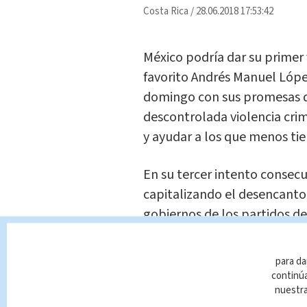
Costa Rica
/
28.06.2018 17:53:42
México podría dar su primer 
favorito Andrés Manuel Lópe
domingo con sus promesas de
descontrolada violencia crim
y ayudar a los que menos tie
En su tercer intento consecut
capitalizando el desencanto
gobiernos de los partidos de
Peña Nieto y el conservador 
ni limpiar la administración 
para da
continúa
Sus rivales figuran a dos díg
nuestr