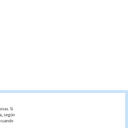
osas. Si
ía, según
r cuando