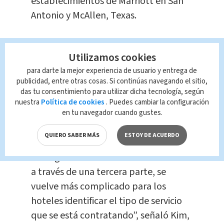
establecimientos de Marriott en San
Antonio y McAllen, Texas.
La portavoz de Marriot, Connie Kim,
Utilizamos cookies
dijo el viernes que la compañía emitió
el mes pasado una política que “deja
para darte la mejor experiencia de usuario y entrega de
publicidad, entre otras cosas. Si continúas navegando el sitio,
en claro que los establecimientos
das tu consentimiento para utilizar dicha tecnología, según
deben declinar toda solicitud para que
nuestra
Política de cookies
. Puedes cambiar la configuración
en tu navegador cuando gustes.
nuestros hoteles sean utilizados como
centros de detención”.
QUIERO SABER MÁS
ESTOY DE ACUERDO
“Si el gobierno hace las reservaciones
a través de una tercera parte, se
vuelve más complicado para los
hoteles identificar el tipo de servicio
que se está contratando”, señaló Kim,