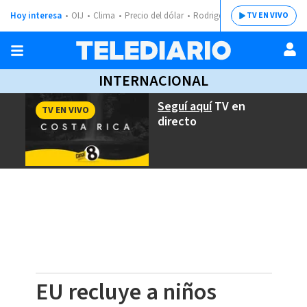
Hoy interesa
OIJ
Clima
Precio del dólar
Rodrigo Chaves
TV EN VIVO
INTERNACIONAL
Seguí aquí
TV en
TV EN VIVO
directo
EU recluye a niños