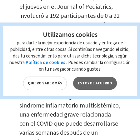
el jueves en el Journal of Pediatrics,
involucró a 192 participantes de 0 a 22
años que fueron atendidos en clínicas
Utilizamos cookies
de urgencia por sospecha de COVID-
19; la mayoría tenían entre 11 y 17
para darte la mejor experiencia de usuario y entrega de
publicidad, entre otras cosas. Si continúas navegando el sitio,
años.
das tu consentimiento para utilizar dicha tecnología, según
nuestra
Política de cookies
. Puedes cambiar la configuración
Cuarenta y nueve de ellos, una cuarta
en tu navegador cuando gustes.
parte del total, dieron positivo al
QUIERO SABER MÁS
ESTOY DE ACUERDO
virus. Otros 18 fueron incluidos en el
estudio tras ser diagnosticados con
síndrome inflamatorio multisistémico,
una enfermedad grave relacionada
con el COVID que puede desarrollarse
varias semanas después de un