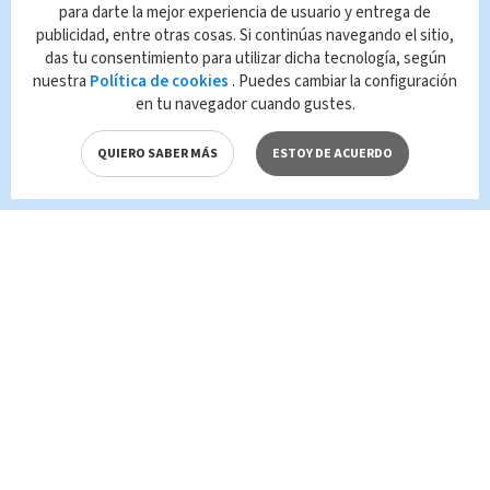
para darte la mejor experiencia de usuario y entrega de
publicidad, entre otras cosas. Si continúas navegando el sitio,
Queda prohibida la reproducción total o
das tu consentimiento para utilizar dicha tecnología, según
parcial del contenido de esta página, mismo
nuestra
Política de cookies
. Puedes cambiar la configuración
que es propiedad de TELEDIARIO; su
en tu navegador cuando gustes.
reproducción no autorizada constituye una
infracción y un delito de conformidad con las
QUIERO SABER MÁS
ESTOY DE ACUERDO
leyes aplicables.