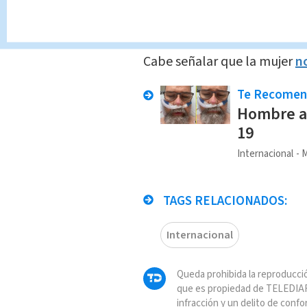
Autoridades de Portugal inv
relacionada
con la aplicació
Cabe señalar que la mujer
n
Te Recome
Hombre ad
19
Internacional
M
TAGS RELACIONADOS:
Internacional
Queda prohibida la reproducció
que es propiedad de TELEDIAR
infracción y un delito de confo