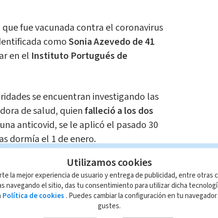
que fue vacunada contra el coronavirus
 identificada como
Sonia Azevedo de 41
ar en el
Instituto Portugués de
ridades se encuentran investigando las
adora de salud, quien
falleció a los dos
una anticovid, se le aplicó el pasado 30
as dormía el 1 de enero.
Utilizamos cookies
a sorprendido al mundo y las personas
rte la mejor experiencia de usuario y entrega de publicidad, entre otras c
carse la vacuna
ya que puede generar
s navegando el sitio, das tu consentimiento para utilizar dicha tecnolog
s leves.
a
Política de cookies
. Puedes cambiar la configuración en tu navegado
gustes.