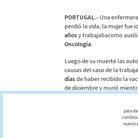
PORTUGAL.-
Una enfermera 
perdió la vida, la mujer fue
años
y trabajabacomo auxili
Oncología.
Luego de su muerte las auto
causas del caso de la trabaj
días
de haber recibido la vac
de diciembre y murió mientr
El caso de Sonia Azevedo h
para da
temen cada vez más de apli
continúa
alergias o efectos secundario
nuestr