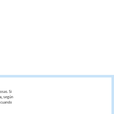
osas. Si
ía, según
r cuando