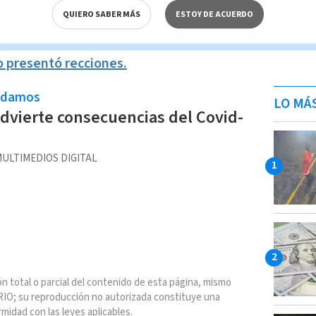
estigan si la muerte de la enfermera
está
QUIERO SABER MÁS
ESTOY DE ACUERDO
n de la
vacuna
.
o presentó recciones.
ndamos
LO MÁ
vierte consecuencias del Covid-
ULTIMEDIOS DIGITAL
n total o parcial del contenido de esta página, mismo
IO; su reproducción no autorizada constituye una
rmidad con las leyes aplicables.