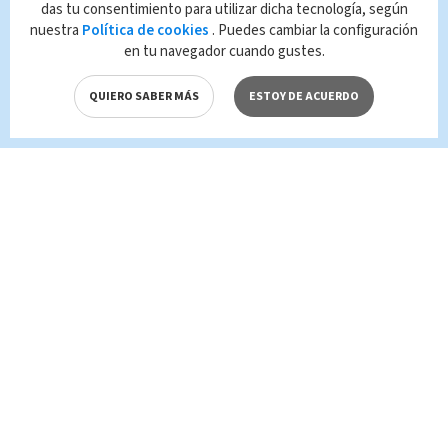
que es propiedad de TELEDIARIO; su
das tu consentimiento para utilizar dicha tecnología, según
reproducción no autorizada constituye una
nuestra
Política de cookies
. Puedes cambiar la configuración
infracción y un delito de conformidad con las
en tu navegador cuando gustes.
leyes aplicables.
QUIERO SABER MÁS
ESTOY DE ACUERDO