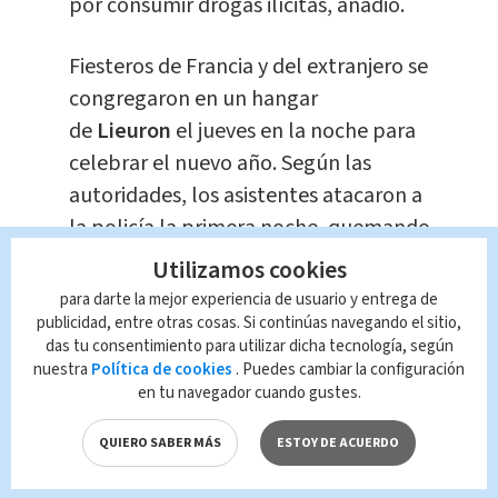
por consumir drogas ilícitas, añadió.
Fiesteros de Francia y del extranjero se
congregaron en un hangar
de
Lieuron
el jueves en la noche para
celebrar el nuevo año. Según las
autoridades, los asistentes atacaron a
la policía la primera noche, quemando
un auto patrulla e hiriendo a varios
Utilizamos cookies
con botellas y piedras.
para darte la mejor experiencia de usuario y entrega de
publicidad, entre otras cosas. Si continúas navegando el sitio,
das tu consentimiento para utilizar dicha tecnología, según
Unas imágenes mostraron hileras de
nuestra
Política de cookies
. Puedes cambiar la configuración
camiones y automóviles de los
en tu navegador cuando gustes.
juerguistas abandonando la zona el
QUIERO SABER MÁS
ESTOY DE ACUERDO
sábado por la mañana. La fiesta se
celebró a pesar de que el país está