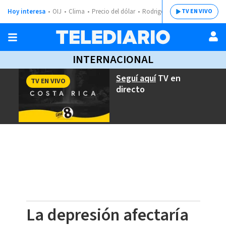
Hoy interesa
OIJ
Clima
Precio del dólar
Rodrigo Chaves
TV EN VIVO
INTERNACIONAL
Seguí aquí
TV en
TV EN VIVO
directo
La depresión afectaría