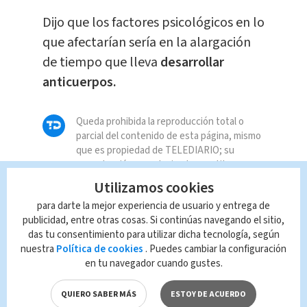
Dijo que los factores psicológicos en lo
que afectarían sería en la alargación
de tiempo que lleva
desarrollar
anticuerpos.
Queda prohibida la reproducción total o
parcial del contenido de esta página, mismo
que es propiedad de TELEDIARIO; su
reproducción no autorizada constituye una
infracción y un delito de conformidad con las
Utilizamos cookies
leyes aplicables.
para darte la mejor experiencia de usuario y entrega de
publicidad, entre otras cosas. Si continúas navegando el sitio,
das tu consentimiento para utilizar dicha tecnología, según
nuestra
Política de cookies
. Puedes cambiar la configuración
en tu navegador cuando gustes.
QUIERO SABER MÁS
ESTOY DE ACUERDO