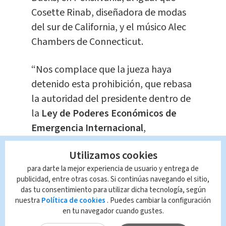
Cosette Rinab, diseñadora de modas
del sur de California, y el músico Alec
Chambers de Connecticut.
“Nos complace que la jueza haya
detenido esta prohibición, que rebasa
la autoridad del presidente dentro de
la
Ley de Poderes Económicos de
Emergencia Internacional
,
concretamente partes de la ley que
Utilizamos cookies
reflejan el profundo compromiso de
para darte la mejor experiencia de usuario y entrega de
nuestra nación con la libertad de
publicidad, entre otras cosas. Si continúas navegando el sitio,
expresión”, dijo la abogada de los
das tu consentimiento para utilizar dicha tecnología, según
demandantes, Ambika Kumar Doran,
nuestra
Política de cookies
. Puedes cambiar la configuración
en tu navegador cuando gustes.
en una declaración preparada.