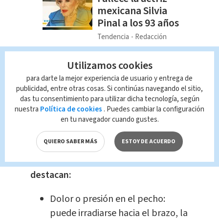
mexicana Silvia
Pinal a los 93 años
Tendencia
Redacción
Multimedios
Utilizamos cookies
Este bloqueo, generalmente causado
para darte la mejor experiencia de usuario y entrega de
publicidad, entre otras cosas. Si continúas navegando el sitio,
por un coágulo o placas de grasa en
das tu consentimiento para utilizar dicha tecnología, según
las arterias, puede provocar la muerte
nuestra
Política de cookies
. Puedes cambiar la configuración
en cuestión de minutos si no se recibe
en tu navegador cuando gustes.
atención médica inmediata.
QUIERO SABER MÁS
ESTOY DE ACUERDO
Entre los síntomas más comunes
destacan:
Dolor o presión en el pecho:
puede irradiarse hacia el brazo, la