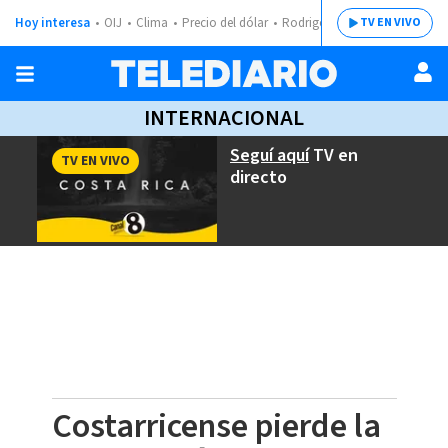
Hoy interesa
OIJ
Clima
Precio del dólar
Rodrigo Chaves
TV EN VIVO
INTERNACIONAL
Seguí aquí
TV en
TV EN VIVO
directo
Costarricense pierde la