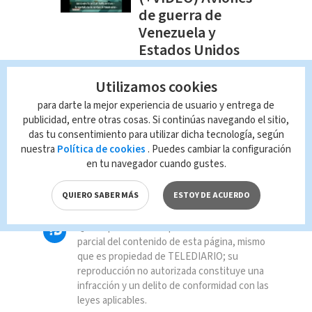
de guerra de
Venezuela y
Estados Unidos
tuvieron encuentro
aéreo
Utilizamos cookies
Internacional
Javier Mota
para darte la mejor experiencia de usuario y entrega de
publicidad, entre otras cosas. Si continúas navegando el sitio,
das tu consentimiento para utilizar dicha tecnología, según
nuestra
Política de cookies
. Puedes cambiar la configuración
TAGS RELACIONADOS:
en tu navegador cuando gustes.
Internacional
QUIERO SABER MÁS
ESTOY DE ACUERDO
Queda prohibida la reproducción total o
parcial del contenido de esta página, mismo
que es propiedad de TELEDIARIO; su
reproducción no autorizada constituye una
infracción y un delito de conformidad con las
leyes aplicables.